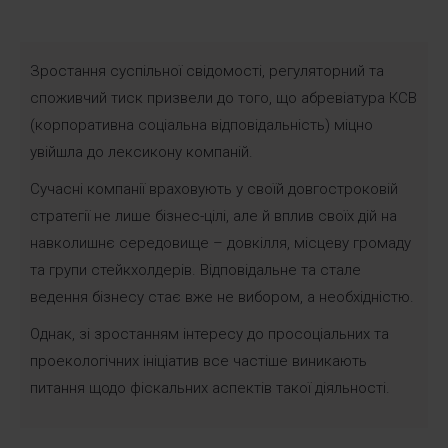
Зростання суспільної свідомості, регуляторний та
споживчий тиск призвели до того, що абревіатура КСВ
(корпоративна соціальна відповідальність) міцно
увійшла до лексикону компаній.
Сучасні компанії враховують у своїй довгостроковій
стратегії не лише бізнес-цілі, але й вплив своїх дій на
навколишнє середовище – довкілля, місцеву громаду
та групи стейкхолдерів. Відповідальне та стале
ведення бізнесу стає вже не вибором, а необхідністю.
Однак, зі зростанням інтересу до просоціальних та
проекологічних ініціатив все частіше виникають
питання щодо фіскальних аспектів такої діяльності.