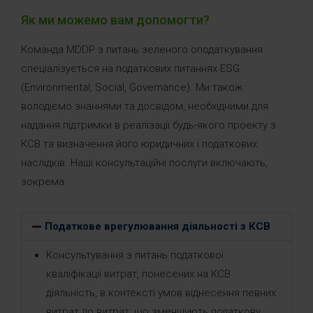
Як ми можемо вам допомогти?
Команда MDDP з питань зеленого оподаткування
спеціалізується на податкових питаннях ESG
(Environmental, Social, Governance). Ми також
володіємо знаннями та досвідом, необхідними для
надання підтримки в реалізації будь-якого проекту з
КСВ та визначення його юридичних і податкових
наслідків. Наші консультаційні послуги включають,
зокрема:
Податкове врегулювання діяльності з КСВ
Консультування з питань податкової
кваліфікації витрат, понесених на КСВ
діяльність, в контексті умов віднесення певних
витрат до витрат, що зменшують податкову