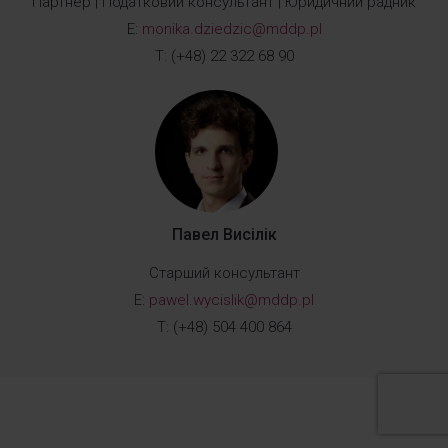
Партнер | Податковий консультант | Юридичний радник
E:
monika.dziedzic@mddp.pl
T: (+48) 22 322 68 90
Павел Висілік
Старший консультант
E:
pawel.wycislik@mddp.pl
T: (+48) 504 400 864