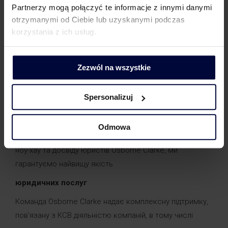
Partnerzy mogą połączyć te informacje z innymi danymi
otrzymanymi od Ciebie lub uzyskanymi podczas
korzystania z ich usług.
Юридична підтримка
Zezwól na wszystkie
У співпраці з Osborne Clarke – однією з найбільших
юридичних фірм у світі – ми пропонуємо комплексну
юридичну підтримку, необхідну для безпечного та
Spersonalizuj
ефективного ведення соціально відповідального
бізнесу – як на польському ринку, так і на
Odmowa
міжнародному рівні. Завдяки доступу до глобальних
ноу-хау та досвіду юристів Osborne Clarke, ми
гарантуємо найвищу якість
юридичних послуг
Команда Osborne Clarke надає комплексну підтримку,
пов’язану з КСВ діяльністю компаній, в тому числі