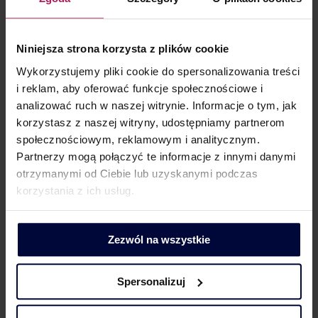
також транскордонного поділу польської компанії з
капіталом або командитного акціонерного
Niniejsza strona korzysta z plików cookie
товариства.
Wykorzystujemy pliki cookie do spersonalizowania treści
зобов’язання Голови KAS надати позитивний
i reklam, aby oferować funkcje społecznościowe i
висновок щодо транскордонної трансформації,
analizować ruch w naszej witrynie. Informacje o tym, jak
злиття або поділу.
korzystasz z naszej witryny, udostępniamy partnerom
новий, спрощений (не емісійний) тип внутрішнього
społecznościowym, reklamowym i analitycznym.
та транскордонного злиття (злиття шляхом
Partnerzy mogą połączyć te informacje z innymi danymi
приєднання).
otrzymanymi od Ciebie lub uzyskanymi podczas
новий вид внутрішнього поділу компанії (поділ
korzystania z ich usług.
шляхом виділення).
Zezwól na wszystkie
Spersonalizuj
Як ми можемо допомогти?