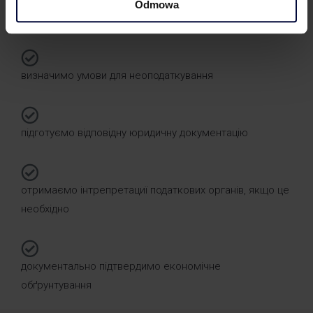
Odmowa
оцінимо обґрунтованість змін капіталу
визначимо умови для неоподаткування
підготуємо відповідну юридичну документацію
отримаємо інтрепретациї податкових органів, якщо це
необхідно
документально підтвердимо економічне
обґрунтування