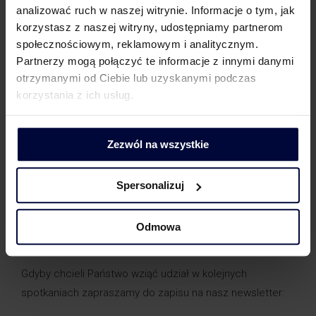
analizować ruch w naszej witrynie. Informacje o tym, jak
korzystasz z naszej witryny, udostępniamy partnerom
Prelegenci
społecznościowym, reklamowym i analitycznym.
Partnerzy mogą połączyć te informacje z innymi danymi
Tomasz Michalik
otrzymanymi od Ciebie lub uzyskanymi podczas
korzystania z ich usług.
Janina Fornalik
Zezwól na wszystkie
Rejestracja
Spersonalizuj
Zapisz się na webinar
Odmowa
Gdyby chcieli Państwo wziąć udział w kolejnych
spotkaniach zapraszamy do zapisu na nasz newsletter: