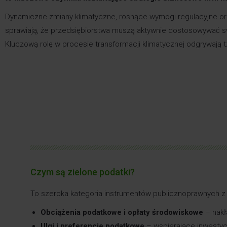
Dynamiczne zmiany klimatyczne, rosnące wymogi regulacyjne or
sprawiają, że przedsiębiorstwa muszą aktywnie dostosowywać s
Kluczową rolę w procesie transformacji klimatycznej odgrywają 
Czym są zielone podatki?
To szeroka kategoria instrumentów publicznoprawnych z 
Obciążenia podatkowe i opłaty środowiskowe
– nakł
Ulgi i preferencje podatkowe
– wspierające inwestyc