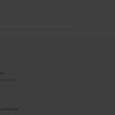
owy
@mddp.pl
. podatków