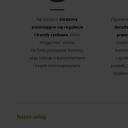
Na bieżąco
śledzimy
Zapewn
zmieniające się regulacje
doradz
i trendy rynkowe
, które
prawn
mogą mieć wpływ
obejm
Naszym rozwiązaniem jest
taksonomia inwestycji!
na funkcjonowanie biznesu
kwest
oraz relacje z konsumentami
i społ
Oferujemy wsparcie w przygotowaniu się
i innymi interesariuszami.
podatki, 
do wdrożenia wymogów taksonomii,
działan
w tym w ustaleniu zakresu obowiązków
sprawozdawczych i weryfikacji kryteriów
zrównoważonego rozwoju.
Zobacz #WIĘCEJ
Nasze usługi