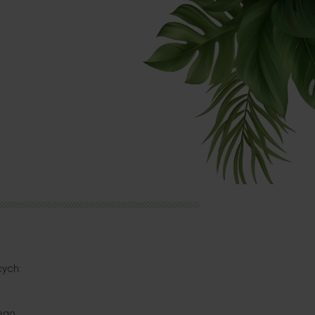
cych:
ego.