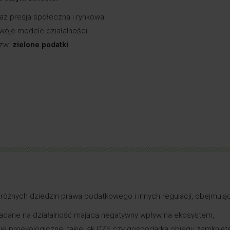
az presja społeczna i rynkowa
woje modele działalności.
tzw.
zielone podatki
.
różnych dziedzin prawa podatkowego i innych regulacji, obejmują
adane na działalność mającą negatywny wpływ na ekosystem,
je proekologiczne, takie jak OZE czy gospodarka obiegu zamknięt