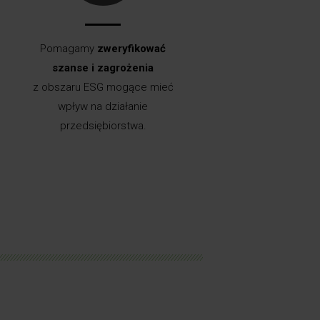
Pomagamy
zweryfikować
szanse i zagrożenia
z obszaru ESG mogące mieć
wpływ na działanie
orzystujesz opakowania
przedsiębiorstwa.
plastikowe?
wdź, jak przygotować się na nowe
bowiązki związane z systemem
kaucyjnym.
Zobacz #WIĘCEJ