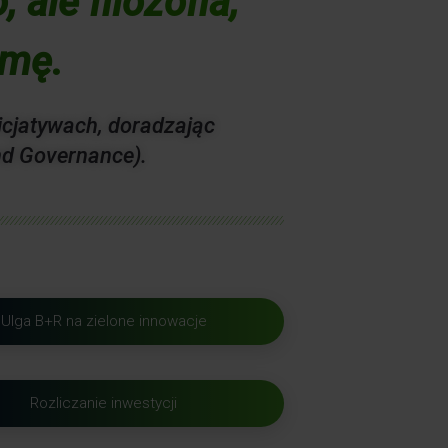
 ale filozofia,
rmę.
icjatywach, doradzając
nd Governance).
Ulga B+R na zielone innowacje
Rozliczanie inwestycji