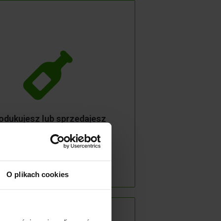
rzenie zielonych miejsc
pracy właśnie trwa!
 eksperci z przyjemnością pomogą
odukujesz lub sprzedajesz
zejść przez wszystkie wyzwania, jak
napoje?
związania, podatkowe oraz prawne.
O plikach cookies