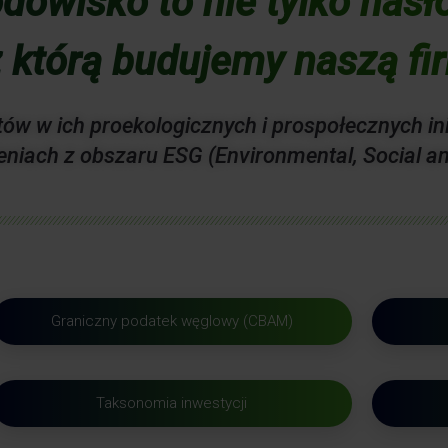
dowisko to nie tylko hasło,
 którą budujemy naszą fi
ów w ich proekologicznych i prospołecznych in
eniach z obszaru ESG (Environmental, Social a
Graniczny podatek węglowy (CBAM)
Taksonomia inwestycji