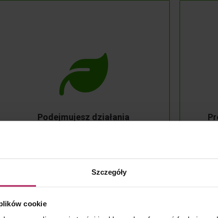
Doradzamy kompleksowo
Dzięki naszemu wsparciu, inwestorzy
Two
z branży OZE mogą skupić się na realizacji
swoich celów biznesowych, podczas
gdy nasi doradcy zajmą się
Nasi
wypracowaniem praktycznych
Podejmujesz działania
Pr
Ci pr
i dostosowanych do potrzeb klienta
proekologiczne?
i ro
rozwiązań prawnych i podatkowych.
Zobacz #WIĘCEJ
Szczegóły
 plików cookie