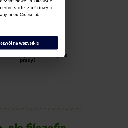
ołecznościowe i analizować
artnerom społecznościowym,
anymi od Ciebie lub
ezwól na wszystkie
sz stworzyć zielone miejsce
pracy?