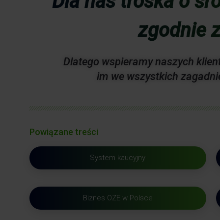
Dla nas troska o śro
zgodnie z
Dlatego wspieramy naszych klient
im we wszystkich zagadni
Powiązane treści
System kaucyjny
Biznes OZE w Polsce