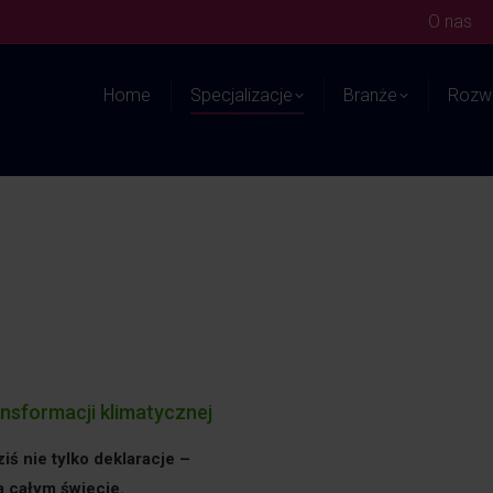
O nas
Home
Specjalizacje
Branże
Rozwi
sformacji klimatycznej
ś nie tylko deklaracje –
a całym świecie.