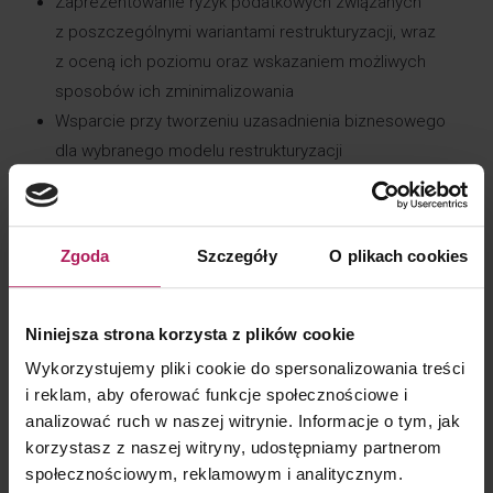
Zaprezentowanie ryzyk podatkowych związanych
z poszczególnymi wariantami restrukturyzacji, wraz
z oceną ich poziomu oraz wskazaniem możliwych
sposobów ich zminimalizowania
Wsparcie przy tworzeniu uzasadnienia biznesowego
dla wybranego modelu restrukturyzacji
Doradztwo w zakresie wyboru najbardziej
efektywnego sposobu finansowania w ramach
istniejącego i docelowego modelu biznesowego
Zgoda
Szczegóły
O plikach cookies
Wsparcie prawno-podatkowe w ramach implementacji
wybranego modelu restrukturyzacji (w tym
przygotowanie dokumentacji transakcyjnej)
Niniejsza strona korzysta z plików cookie
Bieżące monitorowanie zagadnień podatkowych
Wykorzystujemy pliki cookie do spersonalizowania treści
związanych z restrukturyzacją
i reklam, aby oferować funkcje społecznościowe i
Wsparcie w zakresie dezinwestycji oraz likwidacji
analizować ruch w naszej witrynie. Informacje o tym, jak
struktur krajowych i międzynarodowych
korzystasz z naszej witryny, udostępniamy partnerom
społecznościowym, reklamowym i analitycznym.