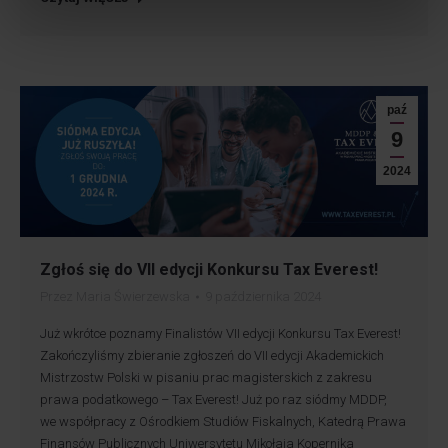
paź
9
2024
Zgłoś się do VII edycji Konkursu Tax Everest!
Przez
Maria Świerzewska
9 października 2024
Już wkrótce poznamy Finalistów VII edycji Konkursu Tax Everest!
Zakończyliśmy zbieranie zgłoszeń do VII edycji Akademickich
Mistrzostw Polski w pisaniu prac magisterskich z zakresu
prawa podatkowego – Tax Everest! Już po raz siódmy MDDP,
we współpracy z Ośrodkiem Studiów Fiskalnych, Katedrą Prawa
Finansów Publicznych Uniwersytetu Mikołaja Kopernika