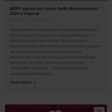
MDDP partnerem Forum Rynku Nieruchomości
2024 w Sopocie
Przez
MDDP
28 maja 2024
MDDP partnerem merytorycznym Forum Rynku Nieruchomości
2024 w Sopocie 6 i 7 czerwca br. w Sopocie odbędzie się 14.
edycja Forum Rynku Nieruchomości, którego partnerem
merytorycznym jest MDDP. Wydarzenie obejmuje dwa programy
merytoryczne: mieszkaniowy i komercyjny, podczas
których eksperci rynku mieszkaniowego i komercyjnego będą
dyskutowali o tematach najważniejszych dla branży
nieruchomości. W panelu pt.: „Dokąd zmierzasz, najmie
mieszkaniowy? Próba analizy”,…
Czytaj WIĘCEJ
maj