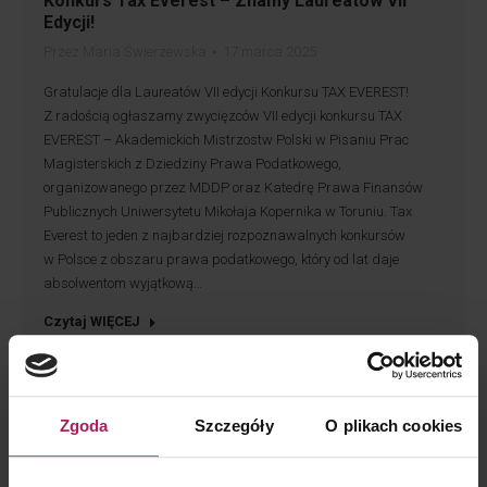
Konkurs Tax Everest – Znamy Laureatów VII
Edycji!
Przez
Maria Świerzewska
17 marca 2025
Gratulacje dla Laureatów VII edycji Konkursu TAX EVEREST!
Z radością ogłaszamy zwycięzców VII edycji konkursu TAX
EVEREST – Akademickich Mistrzostw Polski w Pisaniu Prac
Magisterskich z Dziedziny Prawa Podatkowego,
organizowanego przez MDDP oraz Katedrę Prawa Finansów
Publicznych Uniwersytetu Mikołaja Kopernika w Toruniu. Tax
Everest to jeden z najbardziej rozpoznawalnych konkursów
w Polsce z obszaru prawa podatkowego, który od lat daje
absolwentom wyjątkową…
Czytaj WIĘCEJ
Zgoda
Szczegóły
O plikach cookies
sty
30