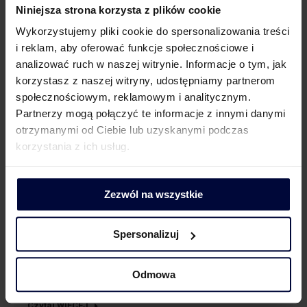
Niniejsza strona korzysta z plików cookie
2025
Wykorzystujemy pliki cookie do spersonalizowania treści
i reklam, aby oferować funkcje społecznościowe i
analizować ruch w naszej witrynie. Informacje o tym, jak
korzystasz z naszej witryny, udostępniamy partnerom
społecznościowym, reklamowym i analitycznym.
Partnerzy mogą połączyć te informacje z innymi danymi
Licealista na Staż – ruszyła IV Edycja Programu
otrzymanymi od Ciebie lub uzyskanymi podczas
Stażowego dla Licealistów
korzystania z ich usług.
Przez
Maria Świerzewska
30 stycznia 2025
Zapraszamy do IV edycji programu stażowego i warsztatów dla
licealistów ,,Licealista na Staż”! „Ale kiedy jest się młodym,
Zezwól na wszystkie
trzeba zobaczyć różne rzeczy, zbierać doświadczenia, myśli,
poszerzać horyzonty.” – Joseph Conrad Młodość to czas pełen
Spersonalizuj
nieograniczonych możliwości, w którym kryje się ogromny
potencjał do odkrywania pasji i realizacji marzeń. Chcemy
pomóc młodym ludziom w budowaniu przyszłości zawodowej,
Odmowa
oferując szansę na zdobycie…
Czytaj WIĘCEJ