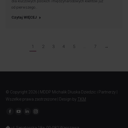
dla kluczowych polskich i międzynarodowych klientów już
od pierwszego…
Czytaj WIĘCEJ
1
2
3
4
5
…
7
→
© Copyright
2026 | MDDP Michalik Dłuska Dziedzic i Partnerzy |
Wszelkie prawa zastrzeżone | Design by
TKM
Znajdź nas na:
ul. Senatorska 18a, 00-082 Warszawa