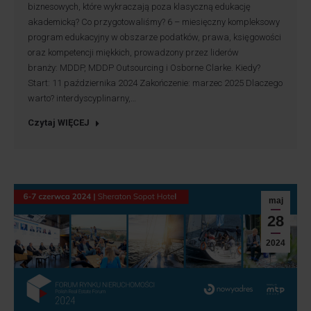
biznesowych, które wykraczają poza klasyczną edukację
akademicką? Co przygotowaliśmy? 6 – miesięczny kompleksowy
program edukacyjny w obszarze podatków, prawa, księgowości
oraz kompetencji miękkich, prowadzony przez liderów
branży: MDDP, MDDP Outsourcing i Osborne Clarke. Kiedy?
Start: 11 października 2024 Zakończenie: marzec 2025 Dlaczego
warto? interdyscyplinarny,…
Czytaj WIĘCEJ
maj
28
2024