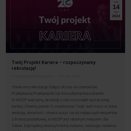
14
2024
Twój Projekt Kariera – rozpoczynamy
rekrutację!
Przez
Klaudia Podgajna
14 maja 2024
Otwieramy rekrutację! Dołącz do nas na stanowisko
Praktykanta/Praktykantki lub Konsultanta/Konsultantki!
W MDDP wierzymy, że każdy z nas ma projekt wymarzonej
kariery. Chcemy pomóc Ci zrealizować Twój! Jeśli masz w sobie
ambicję, otwartość i chcesz uczyć się od najlepszych ekspertów
z branży podatkowej, to MDDP jest idealnym miejscem dla
Ciebie. Zaprojektuj własną historię sukcesu, realizując zadania