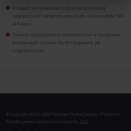
Prowadzi kompleksowe rozliczenia podmiotów
zagranicznych zarejestrowanych dla celów podatku VAT
w Polsce.
Posiada dziesięcioletnie doświadczenie w doradztwie
podatkowym zarówno dla firm krajowych, jak
i zagranicznych.
© Copyright
2026 | MDDP Michalik Dłuska Dziedzic i Partnerzy |
Wszelkie prawa zastrzeżone | Design by
TKM