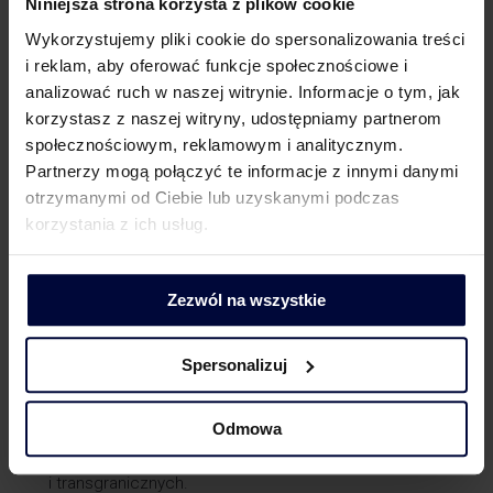
Niniejsza strona korzysta z plików cookie
Wykorzystujemy pliki cookie do spersonalizowania treści
i reklam, aby oferować funkcje społecznościowe i
Linkedin
X
Facebook
analizować ruch w naszej witrynie. Informacje o tym, jak
korzystasz z naszej witryny, udostępniamy partnerom
społecznościowym, reklamowym i analitycznym.
O mnie
Kwalifikacje
Partnerzy mogą połączyć te informacje z innymi danymi
otrzymanymi od Ciebie lub uzyskanymi podczas
Ekspertka w zakresie podatku VAT.
korzystania z ich usług.
Specjalizuje się w zagadnieniach dotyczących VAT
Compliance – prawidłowego rozliczania i raportowania
Zezwól na wszystkie
rozliczeń podatku VAT przez firmy polskie i zagraniczne
działające w Polsce.
Spersonalizuj
Doradza klientom w zakresie praktycznego
zastosowania przepisów ustawy o podatku od towarów
Odmowa
i usług dla rozliczeń transakcji krajowych
i transgranicznych.