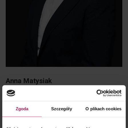
Anna Matysiak
Starszy Menedżer
VAT | Compliance
Zgoda
Szczegóły
O plikach cookies
Email:
anna.matysiak@mddp.pl
Mob.: +48 504 400 388