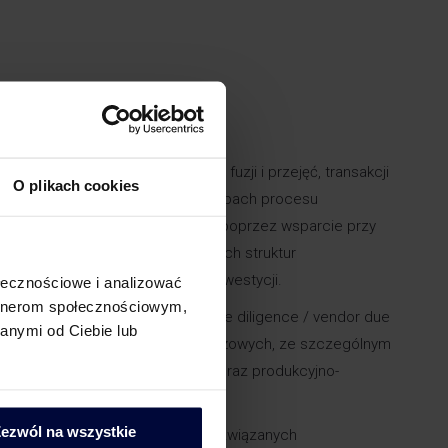
ztwa transakcyjnego.
zenie w doradztwie w zakresie fuzji i przejęć, transakcji
O plikach cookies
kcji na aktywach na wszystkich etapach procesu
zy od fazy przedinwestycyjnej, poprzez wsparcie przy
zakresie integracji w ramach nowych struktur
na strukturyzacji pod kątem dezinwestycji.
ołecznościowe i analizować
artnerom społecznościowym,
ł kilkadziesiąt projektów typu due diligence / vendor due
anymi od Ciebie lub
rivate equity oraz inwestorów branżowych, ze szczególnym
nieruchomości, energetycznego oraz produkcyjno-
ezwól na wszystkie
prowadzanie licznych projektów związanych