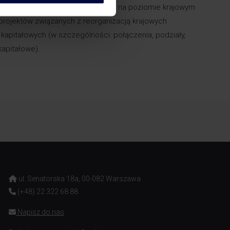
kcji oraz planowaniem podatkowym na poziomie krajowym
rojektów związanych z reorganizacją krajowych
kapitałowych (w szczególności: połączenia, podziały,
kapitałowe).
ul. Senatorska 18a, 00-082 Warszawa
(+48) 22 322 68 88
Napisz do nas