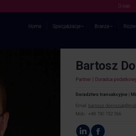
O nas
Home
Specjalizacje
Branże
Rozwi
Bartosz Do
Partner | Doradca podatkow
Doradztwo transakcyjne | M&
Email:
bartosz.doroszuk@md
Mob.: +48 790 732 266
Linkedin
Facebook