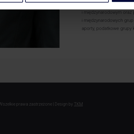
ze strukturyzacją transa
i międzynarodowym oraz p
i międzynarodowych grup 
aporty, podatkowe grupy 
 Wszelkie prawa zastrzeżone | Design by
TKM