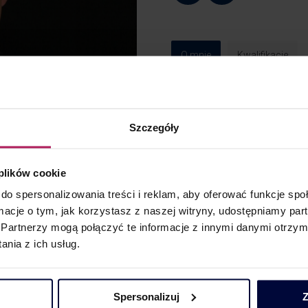
O mnie
Kwalifikacje
Ekspert w zakresie dorad
Posiada obszerne doświadc
Szczegóły
na udziałach oraz transa
inwestycyjnego – począws
 plików cookie
transakcji i doradztwo w 
właścicielskich, kończąc 
do spersonalizowania treści i reklam, aby oferować funkcje sp
ormacje o tym, jak korzystasz z naszej witryny, udostępniamy p
Nadzorował i przeprowadzi
Partnerzy mogą połączyć te informacje z innymi danymi otrzym
diligence dla funduszy p
nia z ich usług.
uwzględnieniem sektora 
handlowego.
Spersonalizuj
Z
Był zaangażowany w prze