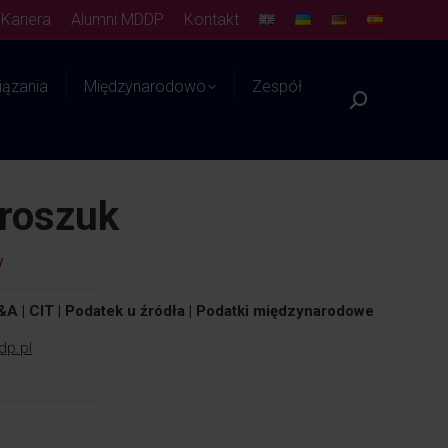
Kariera
Alumni MDDP
Kontakt
ązania
Międzynarodowo
Zespół
Szukaj:
Platforma WIEDZY
roszuk
y
A | CIT | Podatek u źródła | Podatki międzynarodowe
dp.pl