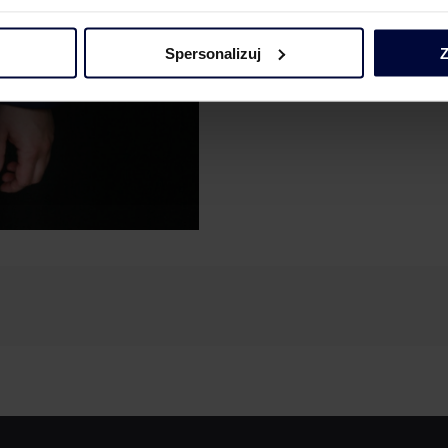
Doradzał gminom w związ
oraz w zakresie bieżącego
Spersonalizuj
Z