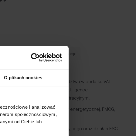
ook
Nagrody i wyróżnienia
Publikacje
nieniach dotyczących podatku VAT.
O plikach cookies
jektach z zakresu bieżącego doradztwa w podatku VAT
 przeglądach podatkowych, due dilligence
tkowych i przed sądami administracyjnymi.
ołecznościowe i analizować
ojektach na rzecz klientów z branży energetycznej, FMCG,
artnerom społecznościowym,
matycznej oraz nowych technologii.
anymi od Ciebie lub
czania VAT w ramach systemu kaucyjnego oraz działań ESG.