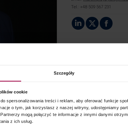
Tel.: +48 509 567 231
Linkedin
X
Faceb
O mnie
Kwalifikacje
Specjalizuje się w zagad
Szczegóły
Uczestniczył w wielu pro
i podatków dochodowych,
 plików cookie
oraz postępowaniach poda
do spersonalizowania treści i reklam, aby oferować funkcje sp
Brał udział w licznych pr
ormacje o tym, jak korzystasz z naszej witryny, udostępniamy p
telekomunikacyjnej, infor
Partnerzy mogą połączyć te informacje z innymi danymi otrzym
Ekspert w zakresie rozli
nia z ich usług.