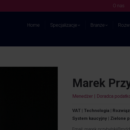
O nas
Home
Specjalizacje
Branże
Rozwi
Marek Przy
Menedżer | Doradca podatk
VAT | Technologia | Rozwiąz
System kaucyjny | Zielone p
Email:
marek.przybylski@mdd