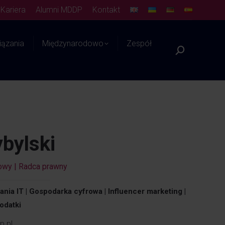
Kariera
Alumni MDDP
Kontakt
ązania
Międzynarodowo
Zespół
Szukaj:
Platforma WIEDZY
bylski
owy | Radca prawny
ania IT | Gospodarka cyfrowa |
Influencer marketing |
odatki
p.pl