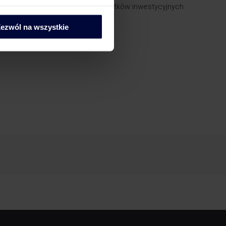
ku z odzyskiwaniem VAT od wydatków inwestycyjnych
 rozliczania VAT.
ezwól na wszystkie