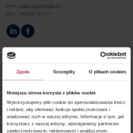
Email: p
awel.gos@mddp.pl
Mob.: +48 602 704 577
Linkedin
Facebook
O mnie
Kwalifikacje
Zgoda
Szczegóły
O plikach cookies
Ekspert w zakresie VAT, specjalizujący się
w kompleksowej obsłudze podatkowej przedsiębiorstw,
projektów z zakresu tax compliance, doradztwie
Niniejsza strona korzysta z plików cookie
transakcyjnym, projektach typu due diligence
Wykorzystujemy pliki cookie do spersonalizowania treści
oraz przeglądach podatkowych.
i reklam, aby oferować funkcje społecznościowe i
analizować ruch w naszej witrynie. Informacje o tym, jak
Posiada obszerną wiedzę i doświadczenie w zakresie
korzystasz z naszej witryny, udostępniamy partnerom
zagadnień podatkowych właściwych dla firm z branży
społecznościowym, reklamowym i analitycznym.