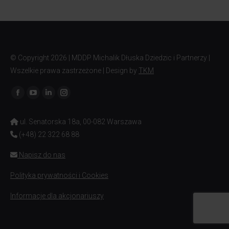
© Copyright
2026 | MDDP Michalik Dłuska Dziedzic i Partnerzy |
Wszelkie prawa zastrzeżone | Design by
TKM
Znajdź nas na:
Facebook
YouTube
Linkedin
Instagram
page
page
page
page
ul. Senatorska 18a, 00-082 Warszawa
opens
opens
opens
opens
(+48) 22 322 68 88
in
in
in
in
new
new
new
new
Napisz do nas
window
window
window
window
Polityka prywatności i Cookies
Informacje dla akcjonariuszy