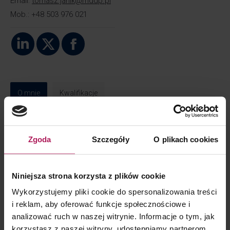
Email:
tomasz.janik@mddp.pl
Mob.:
+48
503 976 021
Linkedin
X
Facebook
O mnie
Kwalifikacje
Ekspert w podatku dochodowym od osób prawnych
(CIT).
Zgoda
Szczegóły
O plikach cookies
Realizuje złożone projekty z zakresu transgranicznego
opodatkowania, rozliczeń wewnątrzgrupowych
Niniejsza strona korzysta z plików cookie
oraz struktur inwestycyjnych.
Wykorzystujemy pliki cookie do spersonalizowania treści
Posiada doświadczenie w projektach dotyczących
i reklam, aby oferować funkcje społecznościowe i
podatku u źródła (WHT), obejmujących procedury
analizować ruch w naszej witrynie. Informacje o tym, jak
należytej staranności, analizy warunku rzeczywistego
korzystasz z naszej witryny, udostępniamy partnerom