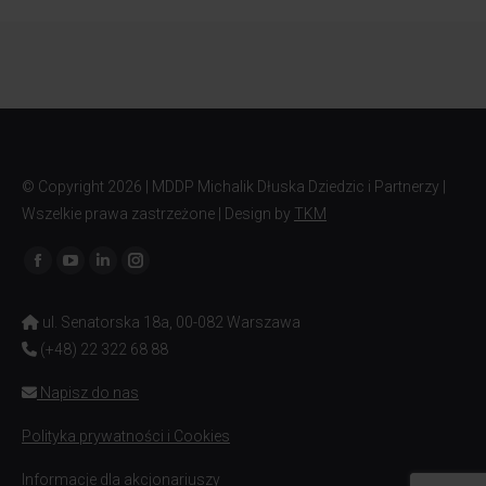
© Copyright
2026 | MDDP Michalik Dłuska Dziedzic i Partnerzy |
Wszelkie prawa zastrzeżone | Design by
TKM
Znajdź nas na:
Facebook
YouTube
Linkedin
Instagram
page
page
page
page
ul. Senatorska 18a, 00-082 Warszawa
opens
opens
opens
opens
(+48) 22 322 68 88
in
in
in
in
new
new
new
new
Napisz do nas
window
window
window
window
Polityka prywatności i Cookies
Informacje dla akcjonariuszy