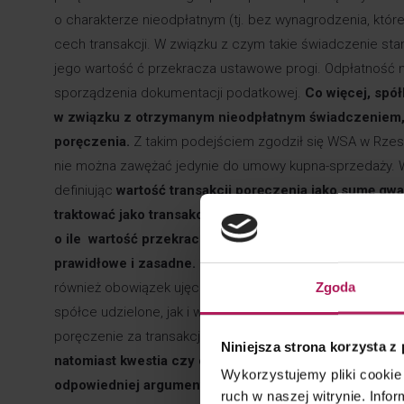
o charakterze nieodpłatnym (tj. bez wynagrodzenia, któr
cech transakcji. W związku z czym takie świadczenie sta
jego wartość ć przekracza ustawowe progi. Odpłatność n
sporządzenia dokumentacji podatkowej.
Co więcej, spó
w związku z otrzymanym nieodpłatnym świadczeniem, k
poręczenia.
Z takim podejściem zgodził się WSA w Rzes
nie można zawężać jedynie do umowy kupna-sprzedaży. W
definiując
wartość transakcji poręczenia jako sumę gw
traktować jako transakcję i ująć w dokumentacji cen t
o ile wartość przekracza 10 mln PLN. W związku z po
prawidłowe i zasadne.
Czy nieodpłatne świadczenie na
Zgoda
również obowiązek ujęcia takiego świadczenia w uprosz
spółce udzielone, jak i w kolejnych latach podatkowych 
poręczenie za transakcję, zasadne wydaje się również obj
Niniejsza strona korzysta z
natomiast kwestia czy organy takie poręczenia nieodp
Wykorzystujemy pliki cookie 
odpowiedniej argumentacji, brak wynagrodzenia za do
ruch w naszej witrynie. Inf