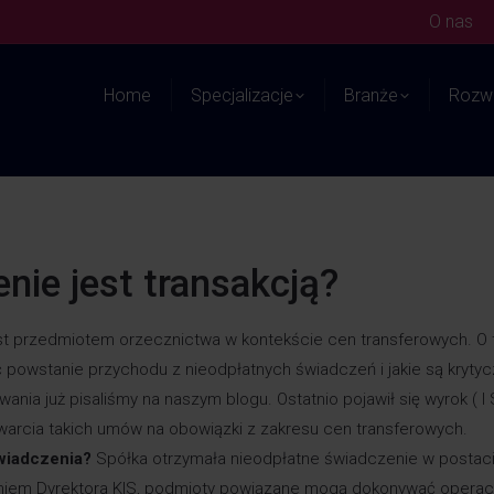
O nas
Home
Specjalizacje
Branże
Rozwi
nie jest transakcją?
st przedmiotem orzecznictwa w kontekście cen transferowych. O
owstanie przychodu z nieodpłatnych świadczeń i jakie są kryty
nia już pisaliśmy na naszym blogu. Ostatnio pojawił się wyrok ( I
warcia takich umów na obowiązki z zakresu cen transferowych.
wiadczenia?
Spółka otrzymała nieodpłatne świadczenie w postac
iem Dyrektora KIS, podmioty powiązane mogą dokonywać operacj