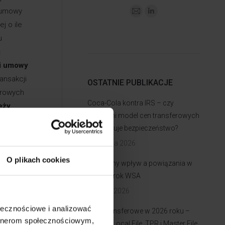
j umowy
j o ile
u
j
ji umowy
ansakcji
OSTATNIE PUBLIKACJE
erowych
Coca-Cola kontra IRS – czy
eży
wieloletni model cen transferowych
j TP-R,
gwarantuje bezpieczeństwo?
est
3 sierpnia 2026
łce ciąży
O plikach cookies
 zostaje
Faktyczny wpływ a powiązania w
elone
TP – wyrok WSA
zostaje
31 lipca 2026
dku
ołecznościowe i analizować
Ceny transferowe w 2026 roku –
artnerom społecznościowym,
terminy Local File, TPR i Master File