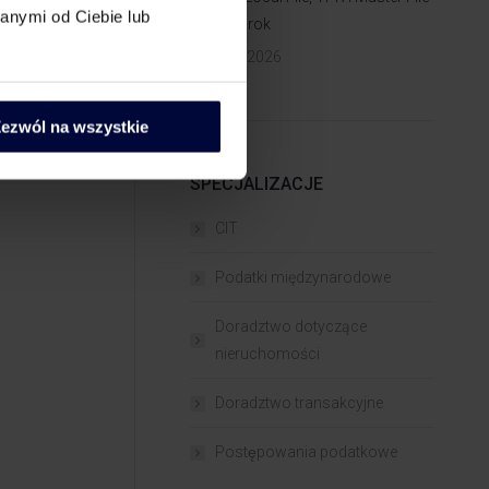
anymi od Ciebie lub
za 2025 rok
13 lipca 2026
ezwól na wszystkie
SPECJALIZACJE
CIT
Podatki międzynarodowe
Doradztwo dotyczące
nieruchomości
Doradztwo transakcyjne
Postępowania podatkowe