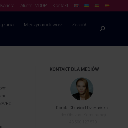
Kariera
Alumni MDDP
Kontakt
ązania
Międzynarodowo
Zespół
Platforma WIEDZY
KONTAKT DLA MEDIÓW
 tym
czne
 SA/Rz
Dorota Chruściel-Dziekańska
Lider Obszaru Komunikacji
i
+48 500 127 570
i