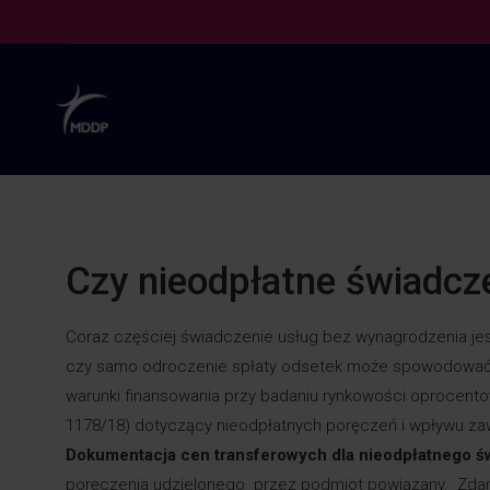
Czy nieodpłatne świadcze
Coraz częściej świadczenie usług bez wynagrodzenia je
czy samo odroczenie spłaty odsetek może spowodować p
warunki finansowania przy badaniu rynkowości oprocentowa
1178/18) dotyczący nieodpłatnych poręczeń i wpływu za
Dokumentacja cen transferowych dla nieodpłatnego ś
poręczenia udzielonego przez podmiot powiązany. Zdan