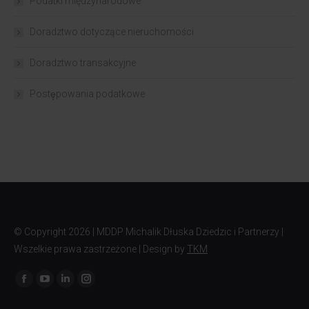
Podatki międzynarodowe
Doradztwo dotyczące nieruchomości
Doradztwo transakcyjne
Postępowania podatkowe
© Copyright
2026 | MDDP Michalik Dłuska Dziedzic i Partnerzy |
Wszelkie prawa zastrzeżone | Design by
TKM
Znajdź nas na: