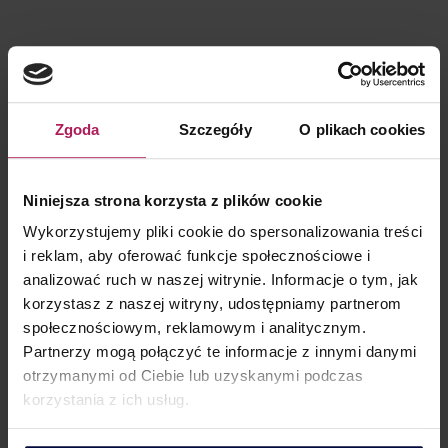
KONTAKT DLA MEDIÓW
Zgoda
Szczegóły
O plikach cookies
Dorota Chruściel-Dziekańska
Niniejsza strona korzysta z plików cookie
Lider Obszaru Komunikacji
Wykorzystujemy pliki cookie do spersonalizowania treści
+48 500 127 570
i reklam, aby oferować funkcje społecznościowe i
analizować ruch w naszej witrynie. Informacje o tym, jak
korzystasz z naszej witryny, udostępniamy partnerom
społecznościowym, reklamowym i analitycznym.
Partnerzy mogą połączyć te informacje z innymi danymi
otrzymanymi od Ciebie lub uzyskanymi podczas
korzystania z ich usług.
OSTATNIE PUBLIKACJE