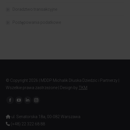
Doradztwo transakcyjne
Postępowania podatkowe
© Copyright
2026 | MDDP Michalik Dłuska Dziedzic i Partnerzy |
Wszelkie prawa zastrzeżone | Design by
TKM
Znajdź nas na:
ul. Senatorska 18a, 00-082 Warszawa
(+48) 22 322 68 88