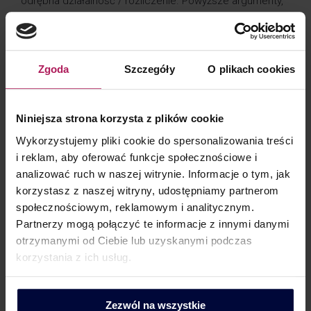
odrębna działalność / rozliczenie. Powyższe argumenty,
dotyczące zapewnienia rynkowości rozliczeń
i uzasadnienia biznesowego pod wprowadzony
mechanizm rozliczeń korekt, zostały potraktowane jako
Zgoda
Szczegóły
O plikach cookies
konieczne do uznania korekty dochodowości
za związaną w całości z prowadzoną działalnością
strefową, z której dochód zwolniony jest
Niniejsza strona korzysta z plików cookie
z opodatkowania na zasadach określonych w art. 17 ust.
Wykorzystujemy pliki cookie do spersonalizowania treści
1 pkt 34 ustawy CIT. Tematyka korekt TP jest na tyle
i reklam, aby oferować funkcje społecznościowe i
istotna, iż zostanie również uregulowana w planowanych
analizować ruch w naszej witrynie. Informacje o tym, jak
od 2019 roku zmianach do ustawy CIT (obecnie
korzystasz z naszej witryny, udostępniamy partnerom
skierowanych do Senatu). Omawiany wyrok niejako
społecznościowym, reklamowym i analitycznym.
Partnerzy mogą połączyć te informacje z innymi danymi
wyprzedził zamiary ustawodawcy, gdyż planowane jest
otrzymanymi od Ciebie lub uzyskanymi podczas
wprowadzenie dodatkowych wymogów dla podatników
korzystania z ich usług.
rozliczających korekty TP. Na podstawie nowych
przepisów, aby móc zaliczyć korektę do przychodów /
kosztów podatkowych konieczne będzie spełnienie
Zezwól na wszystkie