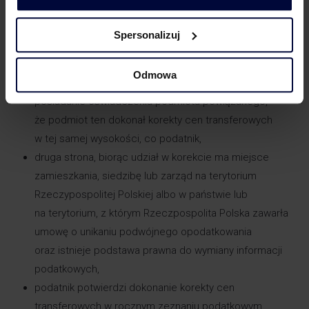
łącznie 5 warunków tj.:
zapewnienie rynkowości rozliczeń,
Spersonalizuj
udowodnienie, iż korekta TP jest konieczna
do zapewnienia zgodności rozliczeń w wyniku zmiany
Odmowa
istotnych okoliczności,
posiadanie oświadczenia podmiotu powiązanego,
że podmiot ten dokonał korekty cen transferowych
w tej samej wysokości, co podatnik,
druga strona, biorąc udział w korekcie ma miejsce
zamieszkania, siedzibę lub zarząd na terytorium
Rzeczypospolitej Polskiej albo w państwie lub
na terytorium, z którym Rzeczpospolita Polska zawarła
umowę o unikaniu podwójnego opodatkowania
oraz istnieje podstawa prawna do wymiany informacji
podatkowych,
podatnik potwierdzi dokonanie korekty cen
transferowych w rocznym zeznaniu podatkowym