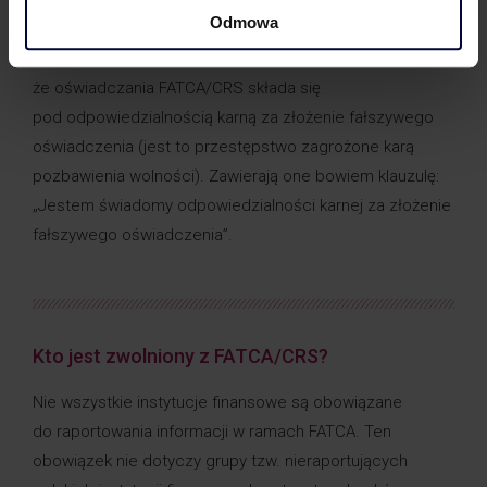
oświadczenia FATCA/CRS?
Odmowa
Klienci instytucji finansowych muszą być świadomi,
że oświadczania FATCA/CRS składa się
pod odpowiedzialnością karną za złożenie fałszywego
oświadczenia (jest to przestępstwo zagrożone karą
pozbawienia wolności). Zawierają one bowiem klauzulę:
„Jestem świadomy odpowiedzialności karnej za złożenie
fałszywego oświadczenia”.
Kto jest zwolniony z FATCA/CRS?
Nie wszystkie instytucje finansowe są obowiązane
do raportowania informacji w ramach FATCA. Ten
obowiązek nie dotyczy grupy tzw. nieraportujących