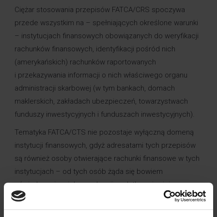
Ciężar stosowania przepisów FATCA/CRS spoczywa
przede wszystkim na – spełniających określone warunki
– instytucjach finansowych obowiązanych do weryfikacji
rachunków finansowych, identyfikacji pośród nich
(amerykańskich) rachunków raportowanych
i przekazywania informacji o nich właściwego organu
administracji skarbowej (w tym bankach, domach
maklerskich, zakładach ubezpieczeń, towarzystwach
funduszy inwestycyjnych i funduszach inwestycyjnych).
Tematyka FATCA/CTS nie pozostaje wyłączną domeną
instytucji finansowych, gdyż adresatami tych przepisów
są również osoby otwierające rachunki finansowe w tych
instytucjach – od tych osób żąda się bowiem
oświadczenia o ich rezydencji podatkowej, a jej
określenie bywa kłopotliwe (chociażby w sytuacji
Polaków spędzających część roku poza granicami