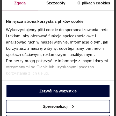
Zgoda
Szczegóły
O plikach cookies
Polski).
Niniejsza strona korzysta z plików cookie
Wykorzystujemy pliki cookie do spersonalizowania treści
Jakie produkty podlegają FATCA/CRS?
i reklam, aby oferować funkcje społecznościowe i
analizować ruch w naszej witrynie. Informacje o tym, jak
Instytucje finansowe – obowiązane do stosowania
korzystasz z naszej witryny, udostępniamy partnerom
przepisów FATCA/CRS – weryfikują rachunki finansowe,
społecznościowym, reklamowym i analitycznym.
aby zidentyfikować pośród nich (amerykańskie) rachunki
Partnerzy mogą połączyć te informacje z innymi danymi
raportowane. Weryfikacja dotyczy takich rachunków jak
otrzymanymi od Ciebie lub uzyskanymi podczas
rachunki bankowe, rachunki papierów wartościowych,
korzystania z ich usług.
pieniężne umowy ubezpieczenia, czy tytuły uczestnictwa
w określonych funduszach inwestycyjnych.
Zezwól na wszystkie
Spersonalizuj
Jakie są konsekwencje złożenia fałszywego