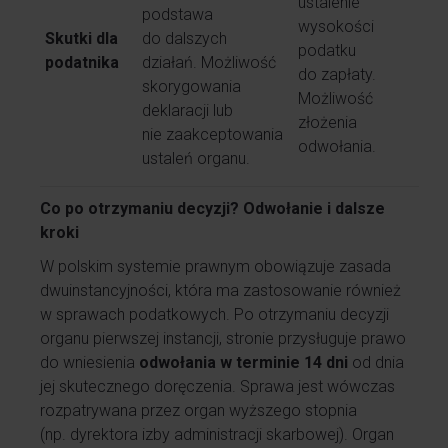
ustalenie
podstawa
wysokości
Skutki dla
do dalszych
podatku
podatnika
działań. Możliwość
do zapłaty.
skorygowania
Możliwość
deklaracji lub
złożenia
nie zaakceptowania
odwołania.
ustaleń organu.
Co po otrzymaniu decyzji? Odwołanie i dalsze
kroki
W polskim systemie prawnym obowiązuje zasada
dwuinstancyjności, która ma zastosowanie również
w sprawach podatkowych. Po otrzymaniu decyzji
organu pierwszej instancji, stronie przysługuje prawo
do wniesienia
odwołania w terminie 14 dni
od dnia
jej skutecznego doręczenia. Sprawa jest wówczas
rozpatrywana przez organ wyższego stopnia
(np. dyrektora izby administracji skarbowej). Organ