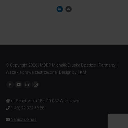
© Copyright
2026 | MDDP Michalik Dłuska Dziedzic i Partnerzy |
Wszelkie prawa zastrzeżone | Design by
TKM
Znajdź nas na:
ul. Senatorska 18a, 00-082 Warszawa
(+48) 22 322 68 88
Napisz do nas