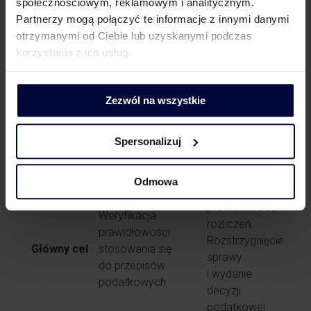
społecznościowym, reklamowym i analitycznym.
Tym samym postępowanie podatkowe może być
Partnerzy mogą połączyć te informacje z innymi danymi
wszczęte
nie tylko po kontroli podatkowej
,
otrzymanymi od Ciebie lub uzyskanymi podczas
ale także po
kontroli celno-skarbowej
. Co więcej,
korzystania z ich usług.
przepisy przewidują możliwość wszczęcia
postępowania podatkowego także bez uprzedniej
kontroli.
Zezwól na wszystkie
Różnice:
Spersonalizuj
Kontrola
Postępowanie
Cecha
podatkowa
podatkowe
Odmowa
Sprawdzenie
prawidłowości
Weryfikacja
rozliczeń.
prawidłowości
Rozstrzygnięcie
Główny cel
stosowania się
sprawy
do przepisów
i wydanie
podatkowych
decyzji
podatkowej