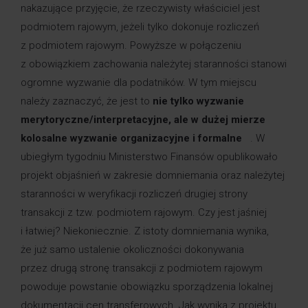
nakazujące przyjęcie, że rzeczywisty właściciel jest
podmiotem rajowym, jeżeli tylko dokonuje rozliczeń
z podmiotem rajowym. Powyższe w połączeniu
z obowiązkiem zachowania należytej staranności stanowi
ogromne wyzwanie dla podatników. W tym miejscu
należy zaznaczyć, że jest to
nie tylko wyzwanie
merytoryczne/interpretacyjne, ale w dużej mierze
kolosalne wyzwanie organizacyjne i formalne
. W
ubiegłym tygodniu Ministerstwo Finansów opublikowało
projekt objaśnień w zakresie domniemania oraz należytej
staranności w weryfikacji rozliczeń drugiej strony
transakcji z tzw. podmiotem rajowym. Czy jest jaśniej
i łatwiej? Niekoniecznie. Z istoty domniemania wynika,
że już samo ustalenie okoliczności dokonywania
przez drugą stronę transakcji z podmiotem rajowym
powoduje powstanie obowiązku sporządzenia lokalnej
dokumentacji cen transferowych. Jak wynika z projektu