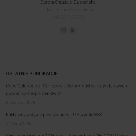
Dorota Chruściel-Dziekańska
Lider Obszaru Komunikacji
+48 500 127 570
OSTATNIE PUBLIKACJE
Coca-Cola kontra IRS – czy wieloletni model cen transferowych
gwarantuje bezpieczeństwo?
3 sierpnia 2026
Faktyczny wpływ a powiązania w TP – wyrok WSA
31 lipca 2026