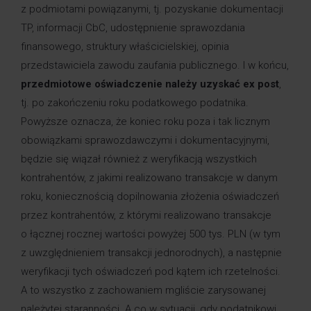
z podmiotami powiązanymi, tj. pozyskanie dokumentacji
TP, informacji CbC, udostępnienie sprawozdania
finansowego, struktury właścicielskiej, opinia
przedstawiciela zawodu zaufania publicznego. I w końcu,
przedmiotowe oświadczenie należy uzyskać ex post
,
tj. po zakończeniu roku podatkowego podatnika.
Powyższe oznacza, że koniec roku poza i tak licznym
obowiązkami sprawozdawczymi i dokumentacyjnymi,
będzie się wiązał również z weryfikacją wszystkich
kontrahentów, z jakimi realizowano transakcje w danym
roku, koniecznością dopilnowania złożenia oświadczeń
przez kontrahentów, z którymi realizowano transakcje
o łącznej rocznej wartości powyżej 500 tys. PLN (w tym
z uwzględnieniem transakcji jednorodnych), a następnie
weryfikacji tych oświadczeń pod kątem ich rzetelności.
A to wszystko z zachowaniem mgliście zarysowanej
należytej staranności. A co w sytuacji, gdy podatnikowi