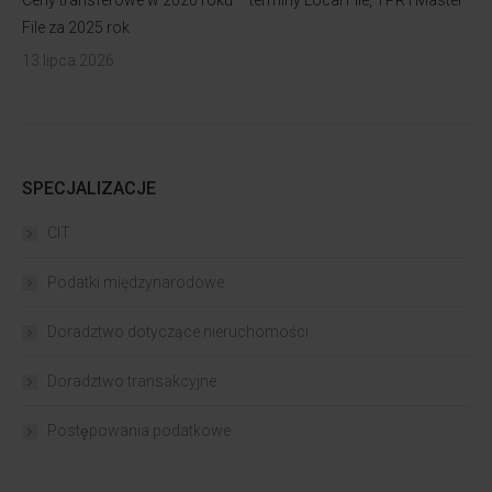
Ceny transferowe w 2026 roku – terminy Local File, TPR i Master
File za 2025 rok
13 lipca 2026
SPECJALIZACJE
CIT
Podatki międzynarodowe
Doradztwo dotyczące nieruchomości
Doradztwo transakcyjne
Postępowania podatkowe