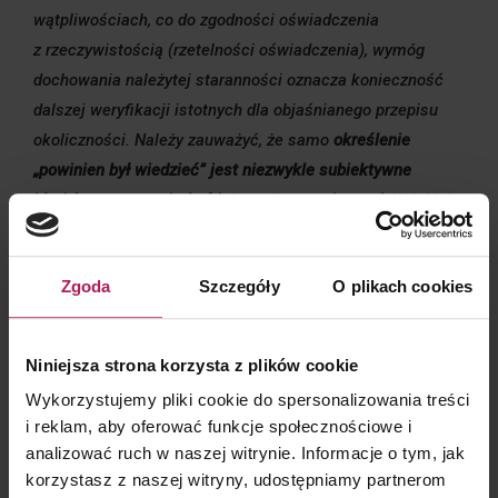
wątpliwościach, co do zgodności oświadczenia
z rzeczywistością (rzetelności oświadczenia), wymóg
dochowania należytej staranności oznacza konieczność
dalszej weryfikacji istotnych dla objaśnianego przepisu
okoliczności. Należy zauważyć, że samo
określenie
„powinien był wiedzieć” jest niezwykle subiektywne
i każdorazowo może być interpretowane inaczej
. W jakich
sytuacjach podatnik może uznać, że wie wszystko,
co powinien był wiedzieć w zakresie rozliczeń jego
Zgoda
Szczegóły
O plikach cookies
kontrahentów z podmiotami rajowymi? Czy rzeczywiście
pozyskanie oświadczenia może dać komfort i poczucie
bezpieczeństwa? Na przykład, co w sytuacji pozyskania
Niniejsza strona korzysta z plików cookie
oświadczenia od kontrahenta, który na swojej stronie
Wykorzystujemy pliki cookie do spersonalizowania treści
internetowej wskazuje na możliwość współpracy
i reklam, aby oferować funkcje społecznościowe i
z podmiotami z Hongkongu? Czy przeglądanie stron
analizować ruch w naszej witrynie. Informacje o tym, jak
internetowych powinno być obowiązkowym elementem
korzystasz z naszej witryny, udostępniamy partnerom