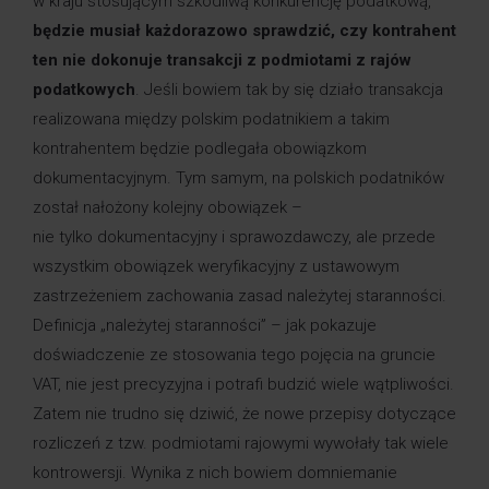
w kraju stosującym szkodliwą konkurencję podatkową,
będzie musiał każdorazowo sprawdzić, czy kontrahent
ten nie dokonuje transakcji z podmiotami z rajów
podatkowych
. Jeśli bowiem tak by się działo transakcja
realizowana między polskim podatnikiem a takim
kontrahentem będzie podlegała obowiązkom
dokumentacyjnym. Tym samym, na polskich podatników
został nałożony kolejny obowiązek –
nie tylko dokumentacyjny i sprawozdawczy, ale przede
wszystkim obowiązek weryfikacyjny z ustawowym
zastrzeżeniem zachowania zasad należytej staranności.
Definicja „należytej staranności” – jak pokazuje
doświadczenie ze stosowania tego pojęcia na gruncie
VAT, nie jest precyzyjna i potrafi budzić wiele wątpliwości.
Zatem nie trudno się dziwić, że nowe przepisy dotyczące
rozliczeń z tzw. podmiotami rajowymi wywołały tak wiele
kontrowersji. Wynika z nich bowiem domniemanie