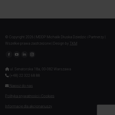
© Copyright
2026 | MDDP Michalik Dłuska Dziedzic i Partnerzy |
Wszelkie prawa zastrzeżone | Design by
TKM
Znajdź nas na:
ul. Senatorska 18a, 00-082 Warszawa
(+48) 22 322 68 88
Napisz do nas
Polityka prywatności i Cookies
Informacje dla akcjonariuszy