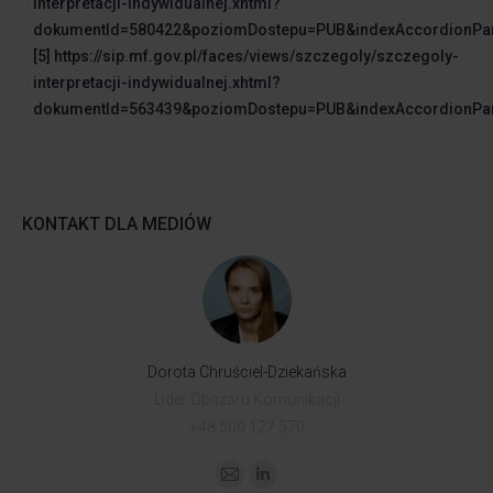
interpretacji-indywidualnej.xhtml?
dokumentId=580422&poziomDostepu=PUB&indexAccordionPan
[5] https://sip.mf.gov.pl/faces/views/szczegoly/szczegoly-
interpretacji-indywidualnej.xhtml?
dokumentId=563439&poziomDostepu=PUB&indexAccordionPan
KONTAKT DLA MEDIÓW
Dorota Chruściel-Dziekańska
Lider Obszaru Komunikacji
+48 500 127 570