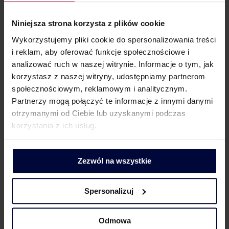
3.4510.952.2016.1.MST[³],). Dodatkowo nieodłącznym
elementem umorzenia udziałów jest zaangażowanie
Niniejsza strona korzysta z plików cookie
podmiotów powiązanych, więc nie jest możliwe
Wykorzystujemy pliki cookie do spersonalizowania treści
odniesienie warunków transakcji do warunków rynkowych
i reklam, aby oferować funkcje społecznościowe i
(ustalonych pomiędzy podmiotami niepowiązanymi).
analizować ruch w naszej witrynie. Informacje o tym, jak
Nie sposób również zgodzić się z konkluzją organu
korzystasz z naszej witryny, udostępniamy partnerom
społecznościowym, reklamowym i analitycznym.
zawartą w analizowanej interpretacji, że umorzenie
Partnerzy mogą połączyć te informacje z innymi danymi
udziałów powinno być przedmiotem dokumentacji
otrzymanymi od Ciebie lub uzyskanymi podczas
podatkowej,
o ile przekroczony zostanie próg
korzystania z ich usług.
dokumentacyjny
. W przypadku transakcji umorzenia
udziałów bez wynagrodzenia, w której nie została
ustalona cena, nie ma możliwości odniesienia wartość
Zezwól na wszystkie
transakcji do progu dokumentacyjnego. Niniejsza
interpretacja jest jedną z kilku (np. interpretacja
Spersonalizuj
z 10.06.2020 r. sygn. 0111-KDIB2-1.4010.110.2020.1.AR[4]
i interpretacja zmieniająca z 23.09.20119 r. sygn.
Odmowa
DPP7.8222.236.2018.GFQV[5]), które ukazały się