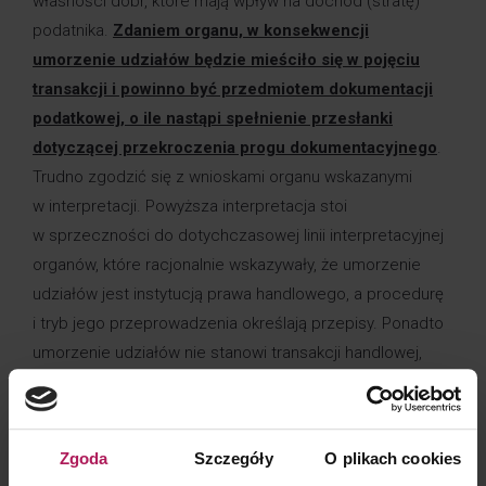
własności dóbr, które mają wpływ na dochód (stratę)
podatnika.
Zdaniem organu, w konsekwencji
umorzenie udziałów będzie mieściło się w pojęciu
transakcji i powinno być przedmiotem dokumentacji
podatkowej, o ile nastąpi spełnienie przesłanki
dotyczącej przekroczenia progu dokumentacyjnego
.
Trudno zgodzić się z wnioskami organu wskazanymi
w interpretacji. Powyższa interpretacja stoi
w sprzeczności do dotychczasowej linii interpretacyjnej
organów, które racjonalnie wskazywały, że umorzenie
udziałów jest instytucją prawa handlowego, a procedurę
i tryb jego przeprowadzenia określają przepisy. Ponadto
umorzenie udziałów nie stanowi transakcji handlowej,
a jego celem nie jest modyfikacja wysokości dochodów,
jakie osiągają podatnicy powiązani, poprzez
zastosowanie nierynkowej ceny (np. interpretacja sygn.
Zgoda
Szczegóły
O plikach cookies
0111-KDIB1-3.4010.223.2017.1.BM[²], 2461-IBPB-1-