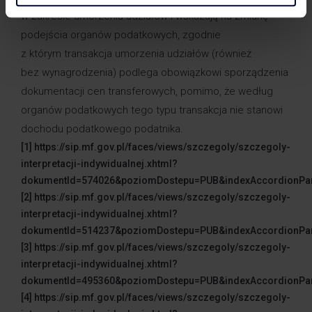
w zakresie umorzenia udziałów i wskazują na zmianę
podejścia organów podatkowych, zgodnie
z którym transakcja umorzenia udziałów (również
bez wynagrodzenia) podlega obowiązkowi sporządzenia
dokumentacji cen transferowych, pomimo, że według
organów podatkowych tego typu transakcja nie stanowi
dochodu podatkowego podatnika.
[1] https://sip.mf.gov.pl/faces/views/szczegoly/szczegoly-
interpretacji-indywidualnej.xhtml?
dokumentId=574026&poziomDostepu=PUB&indexAccordionPan
[2] https://sip.mf.gov.pl/faces/views/szczegoly/szczegoly-
interpretacji-indywidualnej.xhtml?
dokumentId=514237&poziomDostepu=PUB&indexAccordionPan
[3] https://sip.mf.gov.pl/faces/views/szczegoly/szczegoly-
interpretacji-indywidualnej.xhtml?
dokumentId=495360&poziomDostepu=PUB&indexAccordionPan
[4] https://sip.mf.gov.pl/faces/views/szczegoly/szczegoly-