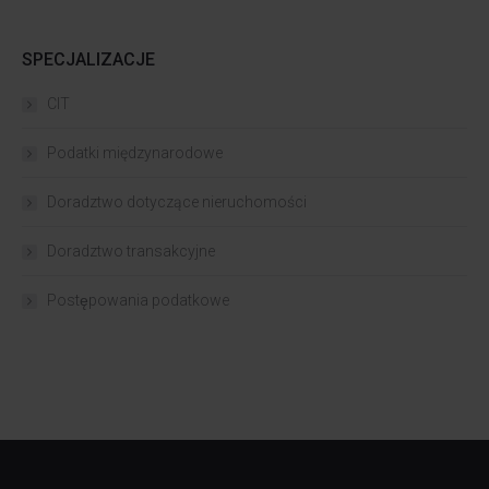
SPECJALIZACJE
CIT
Podatki międzynarodowe
Doradztwo dotyczące nieruchomości
Doradztwo transakcyjne
Postępowania podatkowe