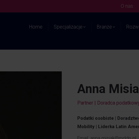
O nas
Home
Specjalizacje
Branże
Rozwi
Anna Misi
Partner | Doradca podatkow
Podatki osobiste | Doradztw
Mobility | Liderka Latin Ame
Email:
anna.misiak@mddp.pl