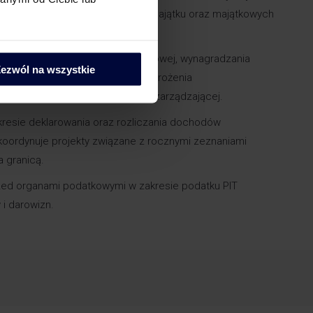
 zagranicy, darowizn, podziału majątku oraz majątkowych
rtnerów.
ce m.in.: restrukturyzacji podatkowej, wynagradzania
ezwól na wszystkie
elu, świadczeń pracowniczych, wdrożenia
ramów motywacyjnych dla kadry zarządzającej.
resie deklarowania oraz rozliczania dochodów
koordynuje projekty związane z rocznymi zeznaniami
 granicą.
zed organami podatkowymi w zakresie podatku PIT
i darowizn.