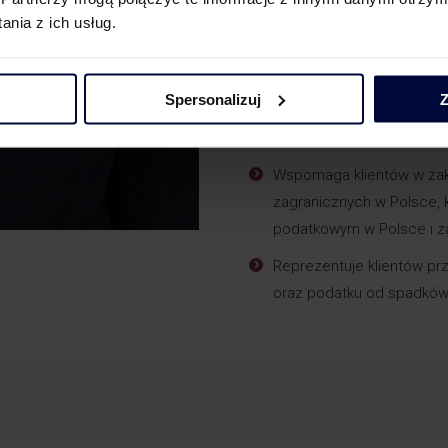
spadków, w tym spadków z
nia z ich usług.
rozliczeń małżonków i pa
Prowadzi projekty dotyczą
Spersonalizuj
Z
oraz zatrudniania person
oraz funkcjonowania prog
Wspomaga klientów w zak
zagranicznych w Polsce, 
podatkowym w Polsce i za
Reprezentuje klientów pr
oraz podatku od spadków 