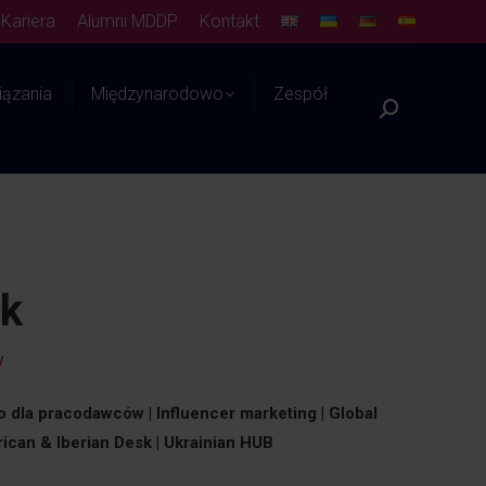
Kariera
Alumni MDDP
Kontakt
ązania
Międzynarodowo
Zespół
Szukaj:
Platforma WIEDZY
ak
y
o dla pracodawców | Influencer marketing | Global
rican & Iberian Desk | Ukrainian HUB