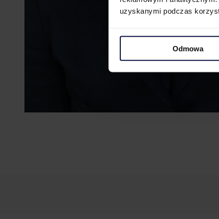
uzyskanymi podczas korzysta
Odmowa