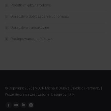
Podatki międzynarodowe
Doradztwo dotyczące nieruchomości
Doradztwo transakcyjne
Postępowania podatkowe
© Copyright
2026 | MDDP Michalik Dłuska Dziedzic i Partnerzy |
Wszelkie prawa zastrzeżone | Design by
TKM
Znajdź nas na: