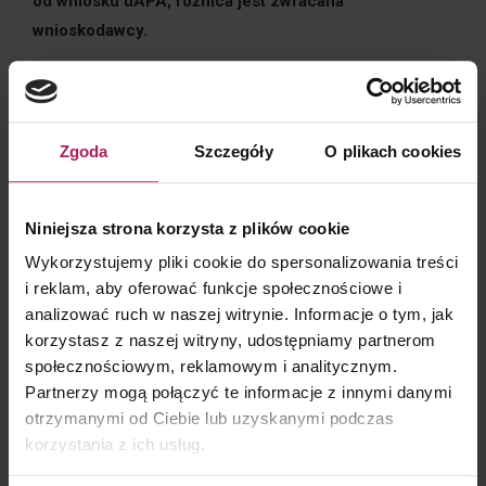
od wniosku uAPA, różnica jest zwracana
wnioskodawcy.
Co istotne, wnioski o APA, dotychczas złożone
przez podatników, będą mogły na ich wniosek zostać
przekształcone w uAPA.
Zgoda
Szczegóły
O plikach cookies
Jest to dobra informacja dla podatników,
którzy nie czekając na publikację projektu Ustawy złożyli
już wniosek w ramach standardowej procedury APA.
Niniejsza strona korzysta z plików cookie
Zaproponowane
rozwiązanie umożliwi podatnikom
Wykorzystujemy pliki cookie do spersonalizowania treści
zwrot kosztów poniesionych w związku
i reklam, aby oferować funkcje społecznościowe i
analizować ruch w naszej witrynie. Informacje o tym, jak
ze standardową procedurą, które są znacząco wyższe
korzystasz z naszej witryny, udostępniamy partnerom
niż w przypadku uAPA
. Jednakże
należy pamiętać,
społecznościowym, reklamowym i analitycznym.
że uAPA może zostać wydana jedynie dla wąskiej listy
Partnerzy mogą połączyć te informacje z innymi danymi
transakcji, tj. usług o niskiej wartości dodanej
otrzymanymi od Ciebie lub uzyskanymi podczas
oraz opłat za korzystanie ze znaku towarowego lub
korzystania z ich usług.
know-how.