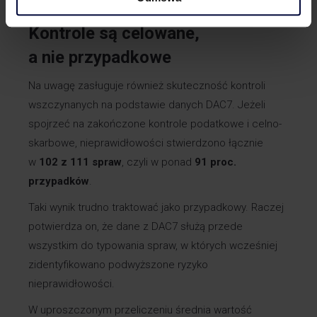
sprzedawany towar do kategorii objętej wyłączeniem.
Kontrole są celowane,
a nie przypadkowe
Na uwagę zasługuje również skuteczność kontroli
wszczynanych na podstawie danych DAC7. Jeżeli
spojrzeć na zakończone kontrole podatkowe i celno-
skarbowe, nieprawidłowości stwierdzono łącznie
w
102 z 111 spraw
, czyli w ponad
91 proc.
przypadków
.
Taki wynik trudno traktować jako przypadkowy. Raczej
potwierdza on, że dane z DAC7 służą przede
wszystkim do typowania spraw, w których wcześniej
zidentyfikowano podwyższone ryzyko
nieprawidłowości.
W uproszczonym przeliczeniu średnia wartość