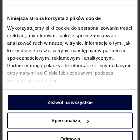
wskazania źródła towarów albo sposobu rozliczenia
przychodów. Nie jest to jeszcze kontrola podatkowa
Niniejsza strona korzysta z plików cookie
ani kontrola celno-skarbowa. Nie oznacza to jednak,
Wykorzystujemy pliki cookie do spersonalizowania treści
że taki kontakt można potraktować rutynowo.
i reklam, aby oferować funkcje społecznościowe i
To właśnie na tym etapie często rozstrzyga się,
analizować ruch w naszej witrynie. Informacje o tym, jak
czy sprawa zakończy się wyjaśnieniem wątpliwości,
korzystasz z naszej witryny, udostępniamy partnerom
czy zostanie przekazana do dalszej weryfikacji.
społecznościowym, reklamowym i analitycznym.
Partnerzy mogą połączyć te informacje z innymi danymi
W takiej sytuacji dobrze przygotowane stanowisko
otrzymanymi od Ciebie lub uzyskanymi podczas
może przesądzić o dalszym kierunku sprawy. Podatnik
korzystania z ich usług.
może wykazywać przykładowo, że sprzedaż dotyczyła
majątku prywatnego, miała charakter incydentalny,
obejmowała rzeczy używane albo nie była
Zezwól na wszystkie
prowadzona w sposób zorganizowany i ciągły.
W sprawach VAT konieczne może być natomiast
Spersonalizuj
wykazanie, że nie doszło do utraty prawa
do zwolnienia albo że organ błędnie zakwalifikował
Odmowa