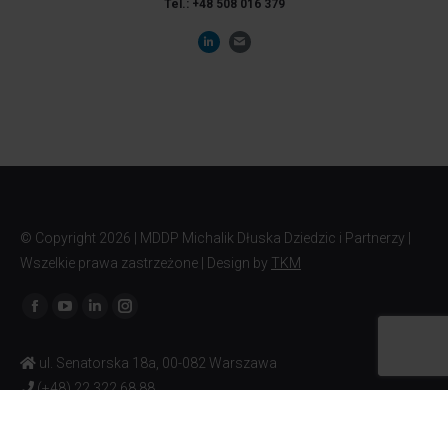
Tel.: +48 508 016 379
© Copyright
2026 | MDDP Michalik Dłuska Dziedzic i Partnerzy |
Wszelkie prawa zastrzeżone | Design by
TKM
Znajdź nas na:
ul. Senatorska 18a, 00-082 Warszawa
(+48) 22 322 68 88
Napisz do nas