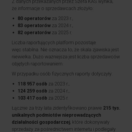
Z danych przekazanych przez Szefa KAS wynika,
że informacje o sprzedawcach złożyło:
80 operatorów
za 2023 r.,
83 operatorów
za 2024 r.,
82 operatorów
za 2025 r.
Liczba raportujących platform pozostaje
więc stabilna. Nie oznacza to, że skala zjawiska jest
niewielka. Dużo ważniejsza jest liczba sprzedawców
objętych raportowaniem.
W przypadku osób fizycznych raporty dotyczyły:
118 957 osób
za 2023 r.,
124 259 osób
za 2024 r.,
103 417 osób
za 2025 r.
Łącznie za trzy lata zidentyfikowano prawie
215 tys.
unikalnych podmiotów nieprowadzących
działalności gospodarczej
, które dokonywały
sprzedaży za pośrednictwem internetu i podlegały