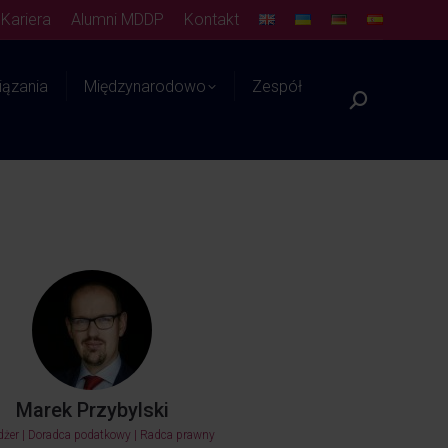
Kariera
Alumni MDDP
Kontakt
ązania
Międzynarodowo
Zespół
Platforma WIEDZY
Marek Przybylski
żer | Doradca podatkowy | Radca prawny