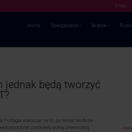
O nas
Home
Specjalizacje
Branże
Rozwi
h jednak będą tworzyć
T?
is Portugal wskazuje na to, że temat skutków
rawdopodobnie zamknięty jedną uniwersalną
Mened