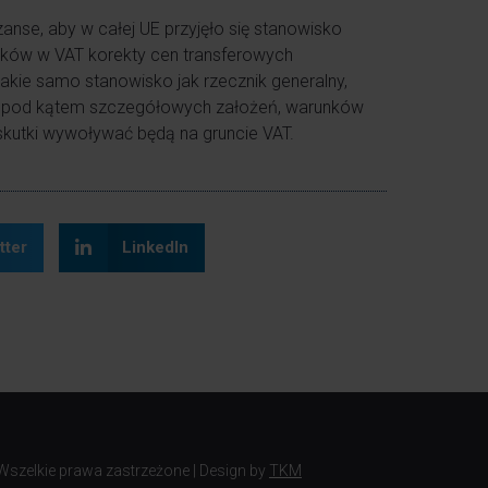
zanse, aby w całej UE przyjęło się stanowisko
kutków w VAT korekty cen transferowych
akie samo stanowisko jak rzecznik generalny,
ych pod kątem szczegółowych założeń, warunków
e skutki wywoływać będą na gruncie VAT.
tter
LinkedIn
 Wszelkie prawa zastrzeżone | Design by
TKM