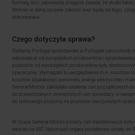
formułą, lecz zapowiada przyjęcie zasady, że skutki takie
Wnioski w danej sprawie zależeć więc będą od tego, czego
dokonywana.
Czego dotyczyła sprawa?
Stellantis Portugal sprzedawała w Portugalii samochody
nabywała je od europejskich producentów i sprzedawała 
pojazdów od europejskich producentów były dostosowywa
operacyjnej. Wymagało to uwzględnienia m.in. kosztów 
kosztów działalności: personelu, energii elektrycznej i ma
General Motors zakładała ustalenie cen początkowych p
do przewidzianych zewnętrznych cen sprzedaży, a następ
do rynkowego poziomu na poziomie rzeczywistych zysków 
W Grupie General Motors korekty cen transferowych był
wpływu na VAT. Natomiast organy podatkowe uznały, że Ste