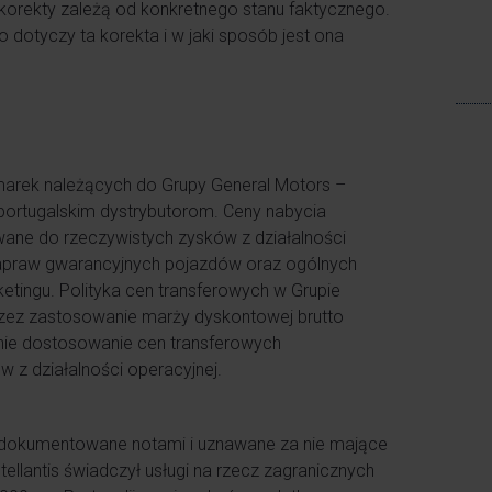
j korekty zależą od konkretnego stanu faktycznego.
 dotyczy ta korekta i w jaki sposób jest ona
 marek należących do Grupy General Motors –
portugalskim dystrybutorom. Ceny nabycia
ne do rzeczywistych zysków z działalności
napraw gwarancyjnych pojazdów oraz ogólnych
rketingu. Polityka cen transferowych w Grupie
rzez zastosowanie marży dyskontowej brutto
nie dostosowanie cen transferowych
z działalności operacyjnej.
y dokumentowane notami i uznawane za nie mające
llantis świadczył usługi na rzecz zagranicznych