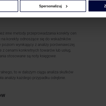
 cenę budżetowaną a później cenę obliczoną
do konkretnej dostawy towarów lub świadczenia
Spersonalizuj
Z
zenie – według polskich przepisów uzasadnia
nież inne metody przeprowadzania korekty cen
ć na korekty odnoszące się do wskaźników
y poziom wynikający z analizy porównawczej.
ne z cenami konkretnych towarów lub usług,
wania stosowane są noty księgowe.
eralnego, to w dalszym ciągu analiza skutków
ła analizy każdego przypadku odrębnie.
ów