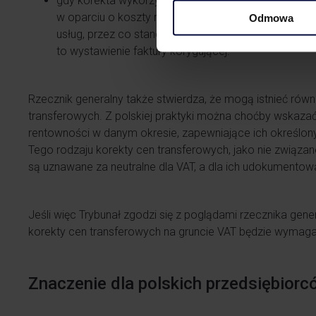
gdy korekta wykorzystuje zmienną cenę zakupu (np.
w oparciu o koszty rzeczywiste) to odnosi się ona 
Odmowa
usług, przez co stanowi jej zmniejszenie lub zwięks
to wystawienie faktury korygującej.
Rzecznik generalny także stwierdza, że mogą istnieć rów
transferowych. Z polskiej praktyki można choćby wskaza
rentowności w danym okresie, zapewniające ich określon
Tego rodzaju korekty cen transferowych, jako nie związa
są uznawane za neutralne dla VAT, a dla ich udokumento
Jeśli więc Trybunał zgodzi się z poglądami rzecznika gen
korekty cen transferowych na gruncie VAT będzie wymaga
Znaczenie dla polskich przedsiębiorc