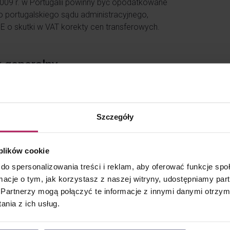
09 r. w Portugalii powinny być opodatkowane
o portugalskiego sądu administracyjnego,
UE o skutki w VAT korekty cen transferowych.
k generalny
 takie działanie na gruncie podatku
ycznych wywoływać według rzecznika
Szczegóły
 polskie regulacje o dokumentowaniu transakcji,
 plików cookie
ug, jeśli usługi zostały rzeczywiście dokonane
do spersonalizowania treści i reklam, aby oferować funkcje sp
e) – należy wówczas wykazać podatek należny
ormacje o tym, jak korzystasz z naszej witryny, udostępniamy p
Partnerzy mogą połączyć te informacje z innymi danymi otrzym
czną przez organ podatkowy wyłącznie w celu
nia z ich usług.
kowującymi państwami, to nie ma to generalnie