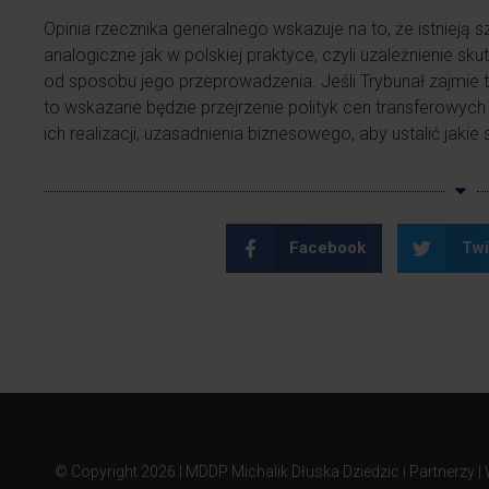
Opinia rzecznika generalnego wskazuje na to, że istnieją s
analogiczne jak w polskiej praktyce, czyli uzależnienie s
od sposobu jego przeprowadzenia. Jeśli Trybunał zajmie t
to wskazane będzie przejrzenie polityk cen transferow
ich realizacji, uzasadnienia biznesowego, aby ustalić jaki
Facebook
Twi
© Copyright
2026 | MDDP Michalik Dłuska Dziedzic i Partnerzy |