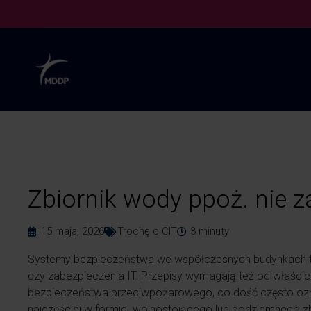
Zbiornik wody ppoż. nie 
15 maja, 2026
Trochę o CIT
3
minuty
Systemy bezpieczeństwa we współczesnych budynkach to 
czy zabezpieczenia IT. Przepisy wymagają też od właści
bezpieczeństwa przeciwpożarowego, co dość często oz
najczęściej w formie wolnostojącego lub podziemnego zb