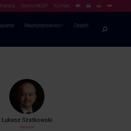
Kariera
Alumni MDDP
Kontakt
ązania
Międzynarodowo
Zespół
Platforma WIEDZY
Łukasz Szatkowski
Menedżer