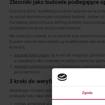
Zbiorniki jako budowle podlegające 
Do końca 2024 r. kwalifikacja budowli opierała się na prz
są wprost wymienione jako przykłady budowli. Jednak o
ma własną, autonomiczną definicję budowli, która posługuje
uzdatniania wody lub oczyszczalni ścieków.
Nie oznacza to jednak, że za zbiorniki przy nieruchomośc
Bowiem obecnie takie obiekty są kwalifikowane jako budowl
kryteria tj.
warunek funkcjonalny
: są w nim lub mogą być gromadzo
w kawałkach albo materiały w postaci ciekłej lub gazo
warunek pojemnościowy
: podstawowym parametrem t
jest pojemność.
3 kroki do weryfikacji czy zbiornik je
Abstrahując od stacji uzdatniania wody i oczyszczalni śc
Zgoda
podlegały tylko takie zbiorniki wody, które równocześnie:
zostały wzniesione w wyniku prac polegających na bu