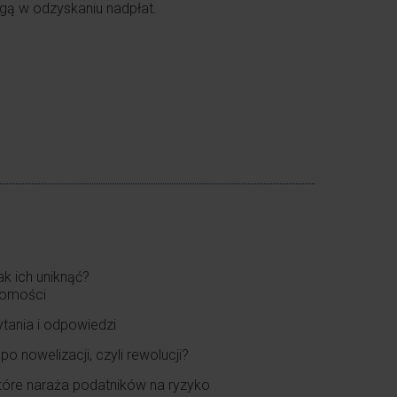
ą w odzyskaniu nadpłat.
ak ich uniknąć?
chomości
tania i odpowiedzi
 nowelizacji, czyli rewolucji?
tóre naraża podatników na ryzyko