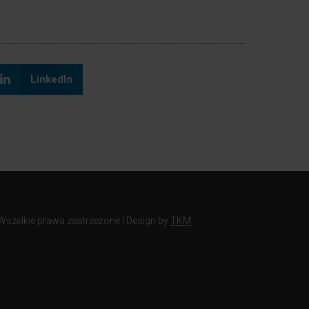
LinkedIn
 Wszelkie prawa zastrzeżone | Design by
TKM