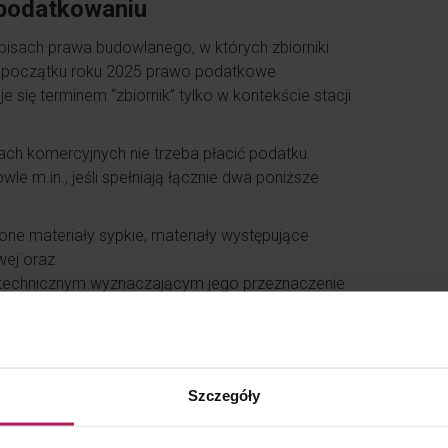
opodatkowaniu
episach prawa budowlanego, w których zbiorniki
d początku roku 2025 prawo podatkowe
 się terminem “zbiornik” tylko w kontekście stacji
iach komercyjnych nie trzeba płacić podatku.
e m.in., jeśli spełniają łącznie dwa poniższe
ne materiały sypkie, materiały występujące
wej oraz
echnicznym wyznaczającym jego przeznaczenie
st budowlą
ieków, aktualnie opodatkowaniu jako budowle będą
Szczegóły
dowie, odbudowie, rozbudowie, nadbudowie,