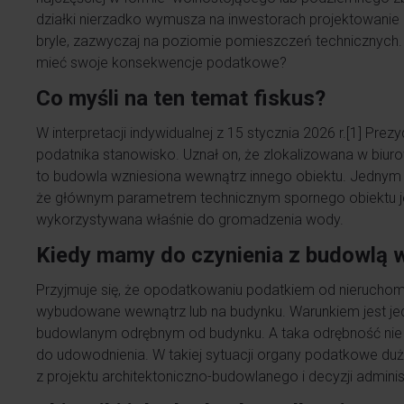
działki nierzadko wymusza na inwestorach projektowanie
bryle, zazwyczaj na poziomie pomieszczeń technicznych.
mieć swoje konsekwencje podatkowe?
Co myśli na ten temat fiskus?
W interpretacji indywidualnej z 15 stycznia 2026 r.
[1]
Prezyd
podatnika stanowisko. Uznał on, że zlokalizowana w bi
to budowla wzniesiona wewnątrz innego obiektu. Jednym 
że głównym parametrem technicznym spornego obiektu jes
wykorzystywana właśnie do gromadzenia wody.
Kiedy mamy do czynienia z budowlą 
Przyjmuje się, że opodatkowaniu podatkiem od nierucho
wybudowane wewnątrz lub na budynku. Warunkiem jest jed
budowlanym odrębnym od budynku. A taka odrębność nie 
do udowodnienia. W takiej sytuacji organy podatkowe duż
z projektu architektoniczno-budowlanego i decyzji adminis