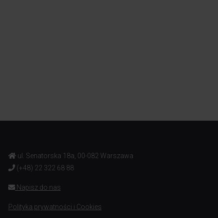
ul. Senatorska 18a, 00-082 Warszawa
(+48) 22 322 68 88
Napisz do nas
Polityka prywatności i Cookies