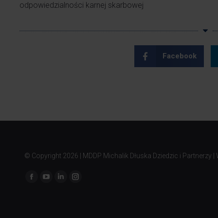
odpowiedzialności karnej skarbowej
Facebook
© Copyright
2026 | MDDP Michalik Dłuska Dziedzic i Partnerzy |
Znajdź nas na: