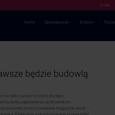
O nas
Home
Specjalizacje
Branże
Rozwi
zawsze będzie budowlą
nie tylko system kontroli dostępu
cieli budynku zapewnienia użytkownikom
nacza konieczność posiadania magazynu wody –
iornika. Efektywne wykorzystywanie powierzchni