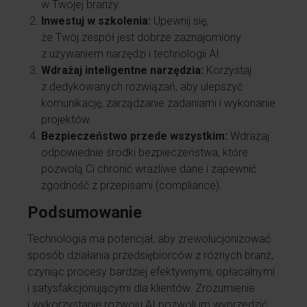
w Twojej branży.
Inwestuj w szkolenia:
Upewnij się,
że Twój zespół jest dobrze zaznajomiony
z używaniem narzędzi i technologii AI.
Wdrażaj inteligentne narzędzia:
Korzystaj
z dedykowanych rozwiązań, aby ulepszyć
komunikację, zarządzanie zadaniami i wykonanie
projektów.
Bezpieczeństwo przede wszystkim:
Wdrażaj
odpowiednie środki bezpieczeństwa, które
pozwolą Ci chronić wrażliwe dane i zapewnić
zgodność z przepisami (compliance).
Podsumowanie
Technologia ma potencjał, aby zrewolucjonizować
sposób działania przedsiębiorców z różnych branż,
czyniąc procesy bardziej efektywnymi, opłacalnymi
i satysfakcjonującymi dla klientów. Zrozumienie
i wykorzystanie rozwoju AI pozwoli im wyprzedzić