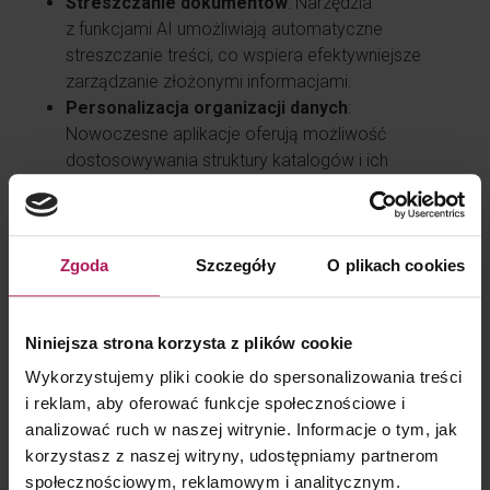
Streszczanie dokumentów
: Narzędzia
z funkcjami AI umożliwiają automatyczne
streszczanie treści, co wspiera efektywniejsze
zarządzanie złożonymi informacjami.
Personalizacja organizacji danych
:
Nowoczesne aplikacje oferują możliwość
dostosowywania struktury katalogów i ich
wyglądu, co ułatwia organizowanie dokumentów
podatkowych w sposób przejrzysty i intuicyjny.
Komunikacja
: Integracja narzędzi
komunikacyjnych pozwala na sprawniejszą
Zgoda
Szczegóły
O plikach cookies
wymianę informacji wewnątrz zespołu
projektowych, co jest istotne przy analizie danych
Niniejsza strona korzysta z plików cookie
podatkowych i konsultacjach w czasie
rzeczywistym.
Wykorzystujemy pliki cookie do spersonalizowania treści
Przydzielanie zadań
: Współczesne narzędzia
i reklam, aby oferować funkcje społecznościowe i
umożliwiają łatwe przypisywanie zadań,
analizować ruch w naszej witrynie. Informacje o tym, jak
co sprzyja przejrzystości i odpowiedzialności
korzystasz z naszej witryny, udostępniamy partnerom
w zespołach realizujących projekty podatkowe,
społecznościowym, reklamowym i analitycznym.