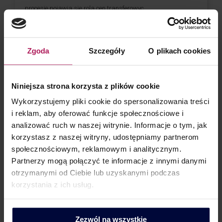
procesie pojawia się rola cen transferowyc...
Czytaj #WIĘCEJ
Zgoda
Szczegóły
O plikach cookies
1
2
3
…
82
Next
Niniejsza strona korzysta z plików cookie
Wykorzystujemy pliki cookie do spersonalizowania treści
i reklam, aby oferować funkcje społecznościowe i
Kontakt dla mediów
analizować ruch w naszej witrynie. Informacje o tym, jak
korzystasz z naszej witryny, udostępniamy partnerom
społecznościowym, reklamowym i analitycznym.
Partnerzy mogą połączyć te informacje z innymi danymi
otrzymanymi od Ciebie lub uzyskanymi podczas
korzystania z ich usług.
Dorota Chruściel-Dziekańska
Lider Obszaru Komunikacji
Zezwól na wszystkie
Tel.: +48 500 127 570