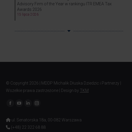
Advisory Firm of the Year w rankingu ITR EMEA Tax
Awards 2026
15 lipca 2026
© Copyright
2026 | MDDP Michalik Dłuska Dziedzic i Partnerzy |
Wszelkie prawa zastrzeżone | Design by
TKM
Znajdź nas na:
ul. Senatorska 18a, 00-082 Warszawa
(+48) 22 322 68 88