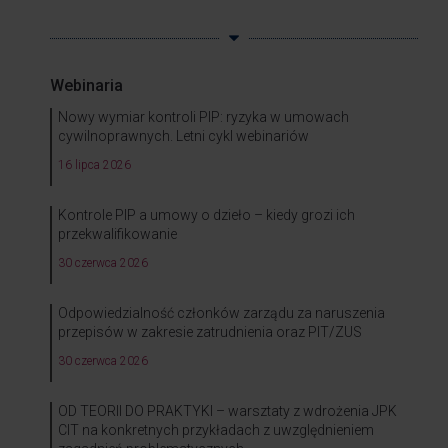
Webinaria
Nowy wymiar kontroli PIP: ryzyka w umowach
cywilnoprawnych. Letni cykl webinariów
16 lipca 2026
Kontrole PIP a umowy o dzieło – kiedy grozi ich
przekwalifikowanie
30 czerwca 2026
Odpowiedzialność członków zarządu za naruszenia
przepisów w zakresie zatrudnienia oraz PIT/ZUS
30 czerwca 2026
OD TEORII DO PRAKTYKI – warsztaty z wdrożenia JPK
CIT na konkretnych przykładach z uwzględnieniem