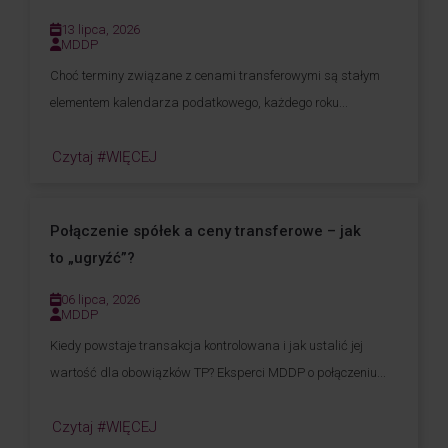
13 lipca, 2026
MDDP
Choć terminy związane z cenami transferowymi są stałym
elementem kalendarza podatkowego, każdego roku...
Czytaj #WIĘCEJ
Połączenie spółek a ceny transferowe – jak
to „ugryźć”?
06 lipca, 2026
MDDP
Kiedy powstaje transakcja kontrolowana i jak ustalić jej
wartość dla obowiązków TP? Eksperci MDDP o połączeniu...
Czytaj #WIĘCEJ