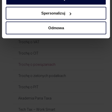
Spersonalizuj
Odmowa
Blogi
Trochę o VAT
Trochę o CIT
Trochę o powiązaniach​
Trochę o zielonych podatkach
Trochę o PIT
Akademia Pana Taxa
Tech Tax – Work Smart