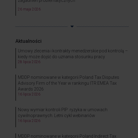
zagadnień problematycznych
26 maja 2026
Aktualności
Umowy zlecenia i kontrakty menedżerskie pod kontrolą –
kiedy może dojść do uznania stosunku pracy
28 lipca 2026
MDDP nominowane w kategorii Poland Tax Disputes
Advisory Firm of the Year w rankingu ITR EMEA Tax
Awards 2026
16 lipca 2026
Nowy wymiar kontroli PIP: ryzyka w umowach
cywilnoprawnych. Letni cykl webinariów
16 lipca 2026
MDDP nominowane w kategorii Poland Indirect Tax