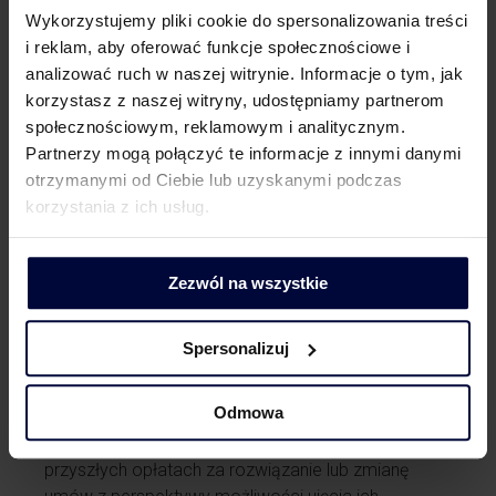
Wykorzystujemy pliki cookie do spersonalizowania treści
Zaznaczamy, że istnieją również poglądy przeciwne,
i reklam, aby oferować funkcje społecznościowe i
wyrażane w mniejszości przez organy podatkowe,
analizować ruch w naszej witrynie. Informacje o tym, jak
wobec czego istnieje ryzyko zakwestionowania
korzystasz z naszej witryny, udostępniamy partnerom
prawa zaliczenia do kosztów podatkowych opłaty
społecznościowym, reklamowym i analitycznym.
z tytułu rozwiązania umowy, nawet jeżeli byłoby
Partnerzy mogą połączyć te informacje z innymi danymi
to działanie zasadne ekonomicznie i biznesowo.
otrzymanymi od Ciebie lub uzyskanymi podczas
W razie zaskarżenia takiej interpretacji, w sądach
korzystania z ich usług.
administracyjnych dominuje jednak pozytywna dla
podatników linia orzecznicza.
Zezwól na wszystkie
Podsumowanie
Spersonalizuj
W związku z coraz częstszym pozytywnym
podejściem organów podatkowych,
Odmowa
rekomendujemy przegląd dotychczas poniesionych
opłat oraz uwzględnienie tej kwestii w ewentualnych
przyszłych opłatach za rozwiązanie lub zmianę