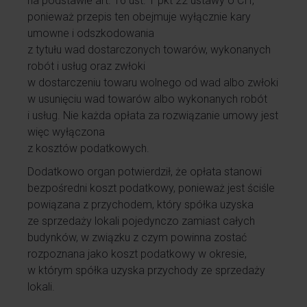
na podstawie art. 16 ust. 1 pkt 22 ustawy o CIT,
ponieważ przepis ten obejmuje wyłącznie kary
umowne i odszkodowania
z tytułu wad dostarczonych towarów, wykonanych
robót i usług oraz zwłoki
w dostarczeniu towaru wolnego od wad albo zwłoki
w usunięciu wad towarów albo wykonanych robót
i usług. Nie każda opłata za rozwiązanie umowy jest
więc wyłączona
z kosztów podatkowych.
Dodatkowo organ potwierdził, że opłata stanowi
bezpośredni koszt podatkowy, ponieważ jest ściśle
powiązana z przychodem, który spółka uzyska
ze sprzedaży lokali pojedynczo zamiast całych
budynków, w związku z czym powinna zostać
rozpoznana jako koszt podatkowy w okresie,
w którym spółka uzyska przychody ze sprzedaży
lokali.