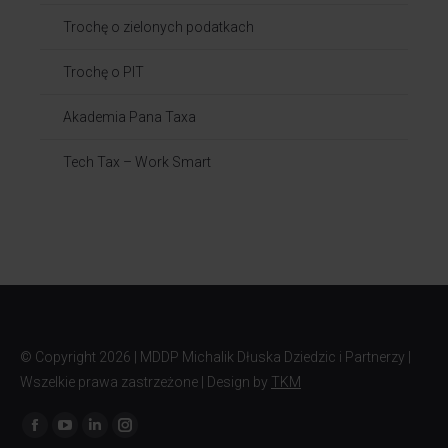
Trochę o zielonych podatkach
Trochę o PIT
Akademia Pana Taxa
Tech Tax – Work Smart
© Copyright
2026 | MDDP Michalik Dłuska Dziedzic i Partnerzy |
Wszelkie prawa zastrzeżone | Design by
TKM
Znajdź nas na: