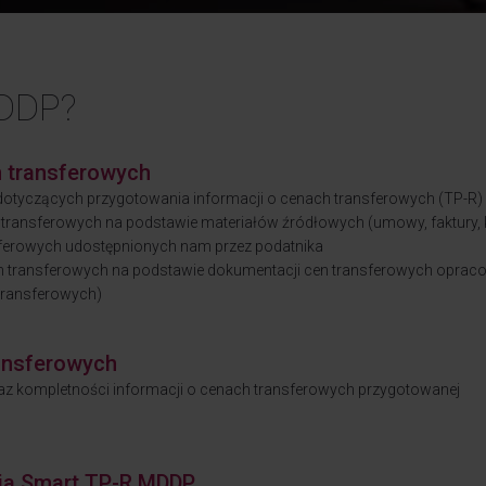
DDP?
h transferowych
dotyczących przygotowania informacji o cenach transferowych (TP-R)
 transferowych na podstawie materiałów źródłowych (umowy, faktury, k
nsferowych udostępnionych nam przez podatnika
h transferowych na podstawie dokumentacji cen transferowych opra
 transferowych)
ransferowych
raz kompletności informacji o cenach transferowych przygotowanej
cja Smart.TP-R MDDP