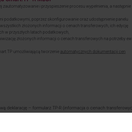
j zautomatyzowanie i przyspieszenie procesu wypełnienia, a następnie 
mi podatkowymi, poprzez skonfigurowanie oraz udostępnienie panelu
wszystkich złożonych informacji o cenach transferowych, ich edycję
nych w przyszłych latach podatkowych,
iwizację złożonych informacji o cenach transferowych na potrzeby ew
mart.TP umożliwiającą tworzenie
automatycznych dokumentacji cen
wą deklarację – formularz TP-R (informacja o cenach transferowyc
re mają być zgłaszane w ramach informacji o cenach transferowyc
dzie do identyfikacji transakcji, które zostaną później zweryfik