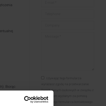
E-mail *
złożenia
Telephone
Company
entualnej
Message *
Używając tego formularza
wyrażasz zgodę na przetwarzanie
h). Biorąc
Twoich danych osobowych w związku z
h,
zapytaniem wysłanym za pomocą
owane
powyższego formularza kontaktowego