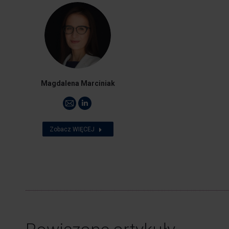
Magdalena Marciniak
Adres
Linkedin
e-
Zobacz WIĘCEJ
mail