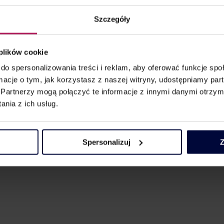
cje (w tym bardzo specjalistyczne dane z zakresu cen transfero
Szczegóły
ących sytuację finansową podatnika, informacje o podmiotach po
 transferowych stosowanej do weryfikacji ceny rynkowej w ramach
 plików cookie
ch.
do spersonalizowania treści i reklam, aby oferować funkcje sp
enie informacji o cenach transferowych może być z perspektywy p
ormacje o tym, jak korzystasz z naszej witryny, udostępniamy p
a formularza TP-R, złożenie fałszywego oświadczenia lub złożenie
Partnerzy mogą połączyć te informacje z innymi danymi otrzym
nia z ich usług.
owe: potencjalnie do 20 mln zł. Dlatego konieczne jest zachowanie
iązków sprawozdawczych TP-R.
Spersonalizuj
Z