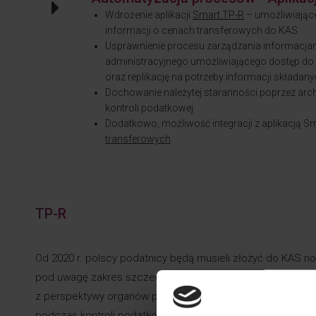
Wdrożenie aplikacji
Smart.TP-R
– umożliwiające
informacji o cenach transferowych do KAS
Usprawnienie procesu zarządzania informacja
administracyjnego umożliwiającego dostęp do 
oraz replikację na potrzeby informacji składa
Dochowanie należytej staranności poprzez arch
kontroli podatkowej
Dodatkowo, możliwość integracji z aplikacją S
transferowych
TP-R
Od 2020 r. polscy podatnicy będą musieli złożyć do KAS no
pod uwagę zakres szczegółowych danych i informacji, któ
z perspektywy organów podatkowych będzie to idealne narzę
podczas kontroli podatkowej.