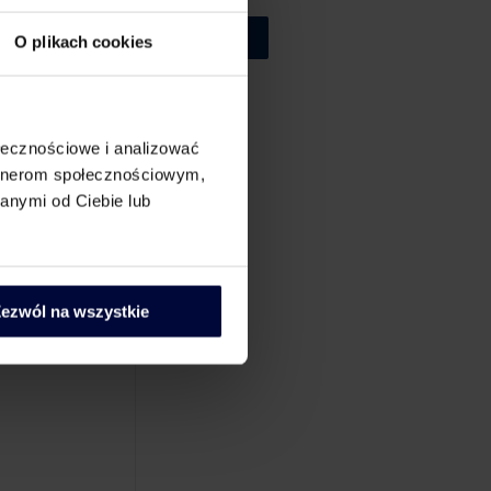
wych)
Wyślij
O plikach cookies
wiązanych
ołecznościowe i analizować
odatników
artnerom społecznościowym,
anymi od Ciebie lub
 należytej
ezwól na wszystkie