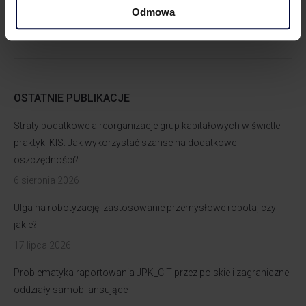
Odmowa
OSTATNIE PUBLIKACJE
Straty podatkowe a reorganizacje grup kapitałowych w świetle
praktyki KIS. Jak wykorzystać szanse na dodatkowe
oszczędności?
6 sierpnia 2026
Ulga na robotyzację: zastosowanie przemysłowe robota, czyli
jakie?
17 lipca 2026
Problematyka raportowania JPK_CIT przez polskie i zagraniczne
oddziały samobilansujące