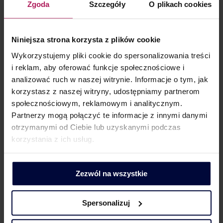
Zgoda
Szczegóły
O plikach cookies
po 31 grudnia 2019 r., przy w uldze można uwzględnić
dopłaty wniesione czy zysk zatrzymany po 31 grudnia
2018 r. Warto więc skorygować deklarację i odzyskać
Niniejsza strona korzysta z plików cookie
podatek dochodowy jeżeli w poprzednich latach
Wykorzystujemy pliki cookie do spersonalizowania treści
nie skorzystano z odliczenia.
i reklam, aby oferować funkcje społecznościowe i
analizować ruch w naszej witrynie. Informacje o tym, jak
korzystasz z naszej witryny, udostępniamy partnerom
społecznościowym, reklamowym i analitycznym.
KONTAKT DLA MEDIÓW
Partnerzy mogą połączyć te informacje z innymi danymi
otrzymanymi od Ciebie lub uzyskanymi podczas
korzystania z ich usług.
Zezwól na wszystkie
Dorota Chruściel-Dziekańska
Lider Obszaru Komunikacji
+48 500 127 570
Spersonalizuj