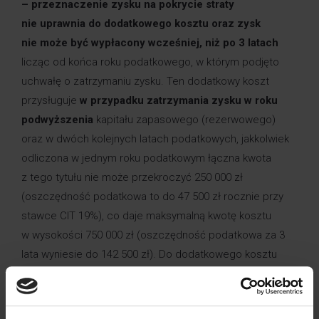
– przeznaczenie zysku na pokrycie straty
nie uprawnia do dodatkowego kosztu oraz zysk
nie może być wypłacony wcześniej, niż po 3 latach
licząc od końca roku podatkowego, w którym podjęto
uchwałę o zatrzymaniu zysku. Ten dodatkowy koszt
przysługuje
w przypadku zatrzymania zysku w roku
podwyższenia
kapitału zapasowego (rezerwowego)
oraz w dwóch kolejnych latach podatkowych, jakkolwiek
odliczona w jednym roku podatkowym łączna kwota
z tego tytułu nie może przekroczyć 250 000 zł
(oszczędność podatkowa to do 47 500 zł rocznie przy
stawce CIT 19%), co daje maksymalną kwotę kosztu
w wysokości 750 000 zł (oszczędność podatkowa za 3
lata wyniesie do 142 500 zł). Do dodatkowego kosztu
uprawniają również dopłaty wniesione do spółki. Przepisy
obowiązują od 1 stycznia 2019 r. i mają zastosowanie
po raz pierwszy do roku podatkowego rozpoczętego