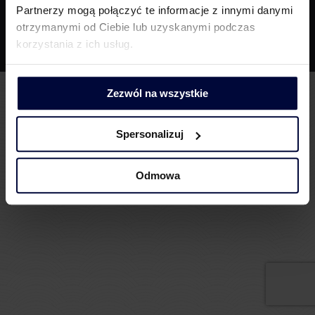
Partnerzy mogą połączyć te informacje z innymi danymi
Informacje dla akcjonariuszy
otrzymanymi od Ciebie lub uzyskanymi podczas
korzystania z ich usług.
Zezwól na wszystkie
Spersonalizuj
Odmowa