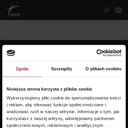
© Copyright
2026 | MDDP Michalik Dłuska Dziedzic i Partnerzy |
Wszelkie prawa zastrzeżone | Design by
TKM
Zgoda
Szczegóły
O plikach cookies
Znajdź nas na:
Niniejsza strona korzysta z plików cookie
ul. Senatorska 18a, 00-082 Warszawa
Wykorzystujemy pliki cookie do spersonalizowania treści
(+48) 22 322 68 88
i reklam, aby oferować funkcje społecznościowe i
analizować ruch w naszej witrynie. Informacje o tym, jak
Napisz do nas
korzystasz z naszej witryny, udostępniamy partnerom
społecznościowym, reklamowym i analitycznym.
Polityka prywatności i Cookies