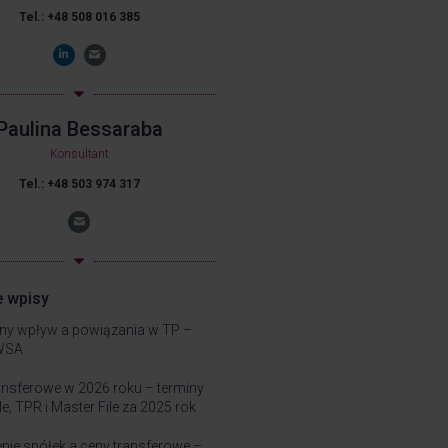
Tel.: +48 508 016 385
Paulina Bessaraba
Konsultant
Tel.: +48 503 974 317
e wpisy
ny wpływ a powiązania w TP –
WSA
ansferowe w 2026 roku – terminy
le, TPR i Master File za 2025 rok
nie spółek a ceny transferowe –