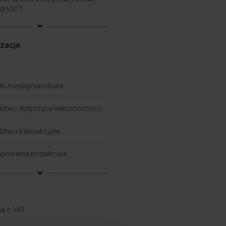
ugryźć”?
izacje
tki międzynarodowe
dztwo dotyczące nieruchomości
ztwo transakcyjne
ępowania podatkowe
hę o VAT