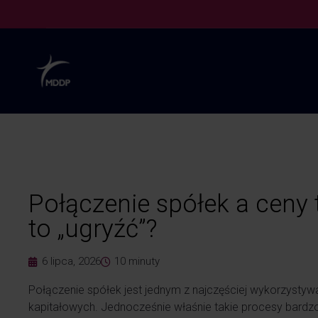
Połączenie spółek a ceny 
to „ugryźć”?
6 lipca, 2026
10
minuty
Połączenie spółek jest jednym z najczęściej wykorzysty
kapitałowych. Jednocześnie właśnie takie procesy bardz