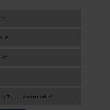
aną?
ółek?
TPR?
cji TP przy połączeniu spółek?