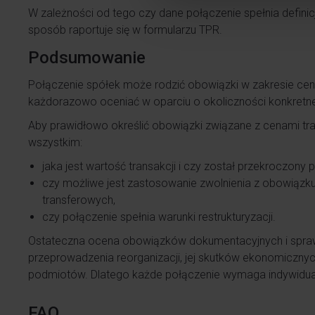
W zależności od tego czy dane połączenie spełnia definicję 
sposób raportuje się w formularzu TPR.
Podsumowanie
Połączenie spółek może rodzić obowiązki w zakresie cen 
każdorazowo oceniać w oparciu o okoliczności konkretnej
Aby prawidłowo określić obowiązki związane z cenami tr
wszystkim:
jaka jest wartość transakcji i czy został przekroczony
czy możliwe jest zastosowanie zwolnienia z obowiązk
transferowych,
czy połączenie spełnia warunki restrukturyzacji.
Ostateczna ocena obowiązków dokumentacyjnych i spr
przeprowadzenia reorganizacji, jej skutków ekonomicznych
podmiotów. Dlatego każde połączenie wymaga indywidualn
FAQ