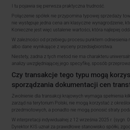
I tu pojawia się pierwsza praktyczna trudność.
Połączenie spółek nie przypomina typowej sprzedaży tow
nie występuje jedna cena ani klasyczne wynagrodzenie, kt
Konieczne jest więc ustalenie wartości, która najlepiej o
W zależności od przebiegu procesu punktem odniesieni
albo dane wynikające z wyceny przedsiębiorstwa.
Niestety, żadna z tych metod nie ma charakteru uniwers
analizy uwzględniającej jego specyfikę, sposób przeprow
Czy transakcje tego typu mogą korzy
sporządzania dokumentacji cen tran
Zwolnienie dla transakcji krajowych wymaga spełnienia ki
zarząd na terytorium Polski, nie mogą korzystać z okreś
przedmiotowych, a ponadto nie mogą ponosić straty pod
W interpretacji indywidualnej z 12 września 2025 r. (syg
Dyrektor KIS uznał za prawidłowe stanowisko spółki, zgo