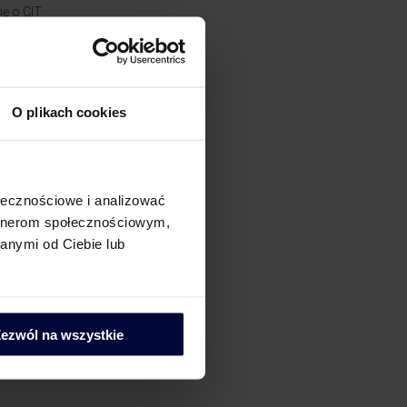
ę o CIT
ę o zielonych podatkach
ę o PIT
O plikach cookies
emia Pana Taxa
 Tax – Work Smart
ołecznościowe i analizować
artnerom społecznościowym,
anymi od Ciebie lub
ezwól na wszystkie