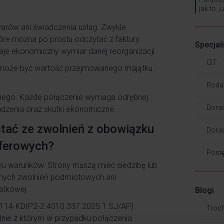
jak to „
arów ani świadczenia usług. Zwykle
óre można po prostu odczytać z faktury.
Specjal
ddaje ekonomiczny wymiar danej reorganizacji.
CIT
a może być wartość przejmowanego majątku
Poda
alnego. Każde połączenie wymaga odrębnej
Dora
adzenia oraz skutki ekonomiczne.
stać ze zwolnień z obowiązku
Dorad
sferowych?
Post
lku warunków. Strony muszą mieć siedzibę lub
lonych zwolnień podmiotowych ani
atkowej.
Blogi
n. 0114-KDIP2-2.4010.337.2025.1.SJ/AP)
Troc
dnie z którym w przypadku połączenia