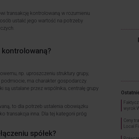
owi transakcję kontrolowaną w rozumieniu
posób ustalić jego wartość na potrzeby
czych.
ą kontrolowaną?
sowemu, np. uproszczeniu struktury grupy,
ym podmiocie, ma charakter gospodarczy.
ki są ustalane przez wspólnika, centralę grupy
Ostatni
Faktycz
waną, to dla potrzeb ustalenia obowiązku
wyrok 
transakcja inna. Dla tej kategorii próg
Ceny tr
Local Fi
ołączeniu spółek?
Połącze