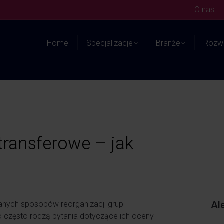
O nas
Home
Specjalizacje
Branże
Rozwi
transferowe – jak
Al
wanych sposobów reorganizacji grup
o często rodzą pytania dotyczące ich oceny