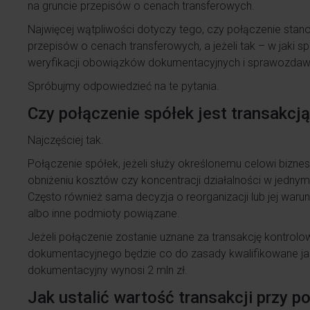
na gruncie przepisów o cenach transferowych.
Najwięcej wątpliwości dotyczy tego, czy połączenie stan
przepisów o cenach transferowych, a jeżeli tak – w jaki s
weryfikacji obowiązków dokumentacyjnych i sprawozdaw
Spróbujmy odpowiedzieć na te pytania.
Czy połączenie spółek jest transakcj
Najczęściej tak.
Połączenie spółek, jeżeli służy określonemu celowi bizne
obniżeniu kosztów czy koncentracji działalności w jedn
Często również sama decyzja o reorganizacji lub jej warun
albo inne podmioty powiązane.
Jeżeli połączenie zostanie uznane za transakcję kontrolo
dokumentacyjnego będzie co do zasady kwalifikowane jako 
dokumentacyjny wynosi 2 mln zł.
Jak ustalić wartość transakcji przy p