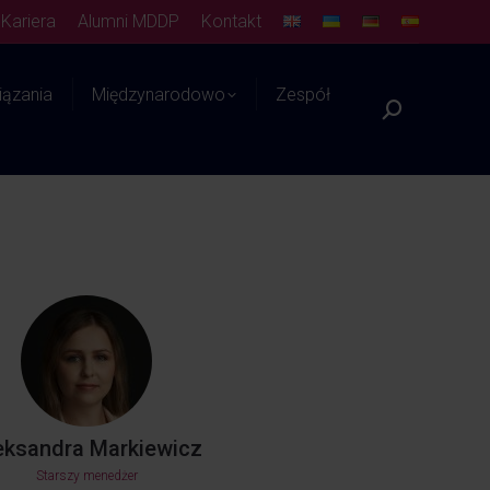
Kariera
Alumni MDDP
Kontakt
ązania
Międzynarodowo
Zespół
Platforma WIEDZY
eksandra Markiewicz
Starszy menedżer