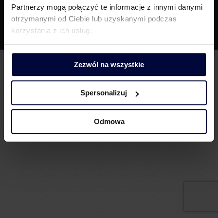
Partnerzy mogą połączyć te informacje z innymi danymi
Informacje dla akcjonariuszy
otrzymanymi od Ciebie lub uzyskanymi podczas
korzystania z ich usług.
Zezwól na wszystkie
Spersonalizuj
Odmowa