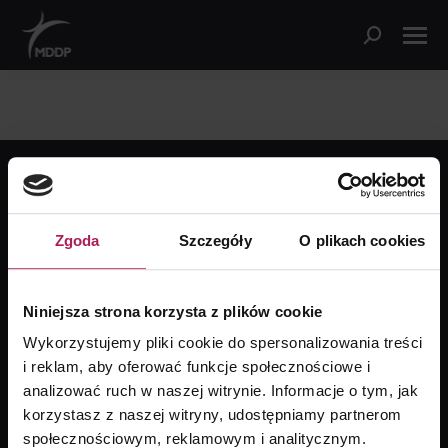
© Copyright
2026 | MDDP Michalik Dłuska Dziedzic i Partnerzy |
Wszelkie prawa zastrzeżone | Design by
TKM
Zgoda
Szczegóły
O plikach cookies
Znajdź nas na:
Niniejsza strona korzysta z plików cookie
ul. Senatorska 18a, 00-082 Warszawa
Wykorzystujemy pliki cookie do spersonalizowania treści
(+48) 22 322 68 88
i reklam, aby oferować funkcje społecznościowe i
analizować ruch w naszej witrynie. Informacje o tym, jak
Napisz do nas
korzystasz z naszej witryny, udostępniamy partnerom
społecznościowym, reklamowym i analitycznym.
Polityka prywatności i Cookies