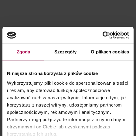
OSTATNIE PUBLIKACJE
Doręczanie pism pełnomocnikom w postępowaniach
Zgoda
Szczegóły
O plikach cookies
podatkowych przez e-Urząd Skarbowy – analiza problemu i
wnioski
Niniejsza strona korzysta z plików cookie
2 czerwca 2026
Wykorzystujemy pliki cookie do spersonalizowania treści
MDDP w mediach – podsumowanie tygodnia | 11 – 15 maja
i reklam, aby oferować funkcje społecznościowe i
2026
analizować ruch w naszej witrynie. Informacje o tym, jak
19 maja 2026
korzystasz z naszej witryny, udostępniamy partnerom
społecznościowym, reklamowym i analitycznym.
MDDP w mediach – podsumowanie tygodnia | 4 – 8 maja 2026
Partnerzy mogą połączyć te informacje z innymi danymi
8 maja 2026
otrzymanymi od Ciebie lub uzyskanymi podczas
korzystania z ich usług.