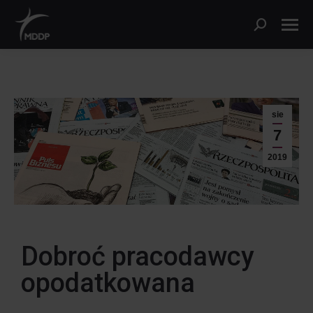
sie
7
2019
Dobroć pracodawcy
opodatkowana