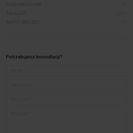
POZA PODATKAMI
(5)
TAX ALERT
(226)
WARTO WIEDZIEĆ
(64)
Potrzebujesz konsultacji?
E-mail *
Telephone *
Company *
Message *