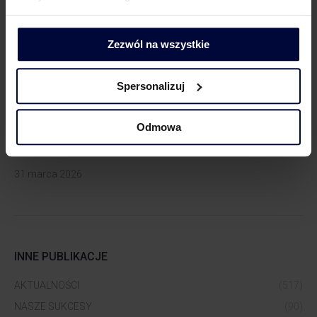
MDDP w mediach – podsumowanie tygodnia | 20 – 24 kwietnia
2026
23 kwietnia 2026
Zezwól na wszystkie
MDDP w mediach – podsumowanie tygodnia | 13 – 17 kwietnia
Spersonalizuj
2026
16 kwietnia 2026
Odmowa
MDDP w mediach – podsumowanie tygodnia | 30 marca – 10
kwietnia 2026
31 marca 2026
INNE PUBLIKACJE
AKTUALNOŚCI
(517)
NASZE SUKCESY
(90)