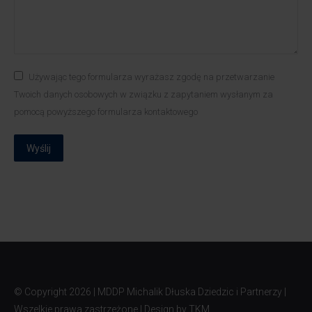
Używając tego formularza wyrażasz zgodę na przetwarzanie
Twoich danych osobowych w związku z zapytaniem wysłanym za
pomocą powyższego formularza kontaktowego
Wyślij
© Copyright
2026 | MDDP Michalik Dłuska Dziedzic i Partnerzy |
Wszelkie prawa zastrzeżone | Design by
TKM