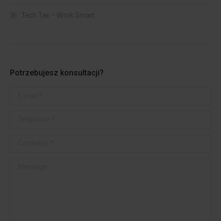
Tech Tax – Work Smart
Potrzebujesz konsultacji?
E-mail *
Telephone *
Company *
Message