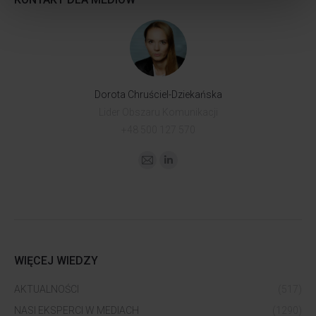
Dorota Chruściel-Dziekańska
Lider Obszaru Komunikacji
+48 500 127 570
WIĘCEJ WIEDZY
AKTUALNOŚCI
(517)
NASI EKSPERCI W MEDIACH
(1290)