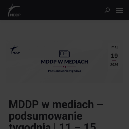
maj
19
2026
MDDP w mediach –
podsumowanie
tygodnia |
11 – 15