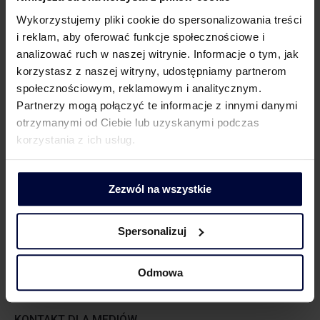
Wykorzystujemy pliki cookie do spersonalizowania treści
i reklam, aby oferować funkcje społecznościowe i
analizować ruch w naszej witrynie. Informacje o tym, jak
korzystasz z naszej witryny, udostępniamy partnerom
KONTAKT DLA KLIENTÓW
społecznościowym, reklamowym i analitycznym.
Partnerzy mogą połączyć te informacje z innymi danymi
otrzymanymi od Ciebie lub uzyskanymi podczas
korzystania z ich usług.
Barbara Lenarcik
Partner | Rozwój biznesu, marketing i komunikacja
Zezwól na wszystkie
Spersonalizuj
Odmowa
KONTAKT DLA MEDIÓW