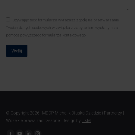
Używając tego formularza wyrażasz zgodę na przetwarzanie
Twoich danych osobowych w związku z zapytaniem wysłanym za
pomocą powyższego formularza kontaktowego
Wyślij
© Copyright
2026 | MDDP Michalik Dłuska Dziedzic i Partnerzy |
Wszelkie prawa zastrzeżone | Design by
TKM
Znajdź nas na: