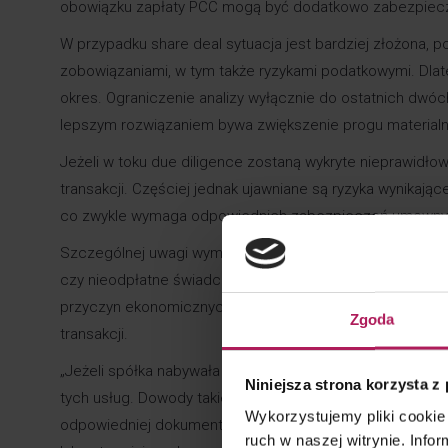
obowiązku zapłaty PCC mogą być dodatkowo zabezpiecz
W przypadku share deal sytuacja jest bardziej złożona, p
zobowiązaniami, w tym także ryzykami podatkowymi. Dla
okres. Ograniczenie analizy wyłącznie do ostatnich dwóc
lepszym rozwiązaniem bywa zwiększenie progu materialn
Jeżeli w toku due diligence zostaną wykryte nieprawidł
transakcji. Częściej jednak ujawniane są ryzyka wynikając
co zwykle wymaga odpowiednich zabezpieczeń umowny
Szczególnej uwagi wymagają wcześniejsze restrukturyzac
czy nieodpłatne świadczenia w grupie. W przypadku res
przyczyn ekonomicznych innych niż podatkowe, dlatego w
Zgoda
transakcji.
„Jeżeli spółka nabywała usługi niematerialne, w szcze
Niniejsza strona korzysta z
tych usług. Dowody takie zazwyczaj istnieją, tylko są rozp
Wykorzystujemy pliki cookie 
odpowiedniej dokumentacji do momentu transakcji, to wó
ruch w naszej witrynie. Inf