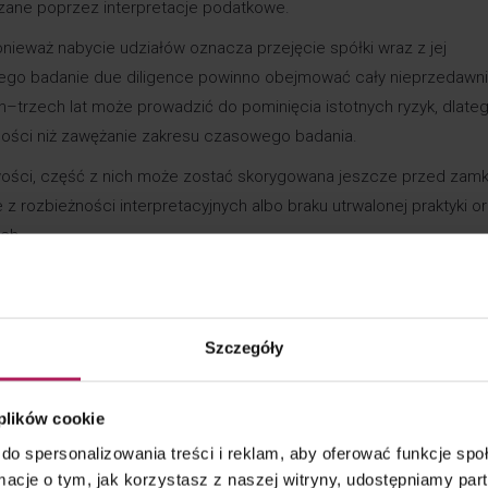
ane poprzez interpretacje podatkowe.
onieważ nabycie udziałów oznacza przejęcie spółki wraz z jej
tego badanie due diligence powinno obejmować cały nieprzedawn
h–trzech lat może prowadzić do pominięcia istotnych ryzyk, dlate
ości niż zawężanie zakresu czasowego badania.
owości, część z nich może zostać skorygowana jeszcze przed zam
e z rozbieżności interpretacyjnych albo braku utrwalonej praktyki o
ch.
je, transakcje z podmiotami powiązanymi, dystrybucja zysku
trukturyzacji ich neutralność podatkowa wymaga wykazania uzasad
arto zadbać o ich pisemne uzasadnienie już na etapie przygotow
Szczegóły
gólności od podmiotów powiązanych, to powinna posiadać dowody 
 plików cookie
roszone w organizacji. Jeżeli kupujący nie dopilnuje zebrania i prz
do spersonalizowania treści i reklam, aby oferować funkcje sp
wczas w przypadku kontroli może nie być w stanie ich przedstawi
ormacje o tym, jak korzystasz z naszej witryny, udostępniamy p