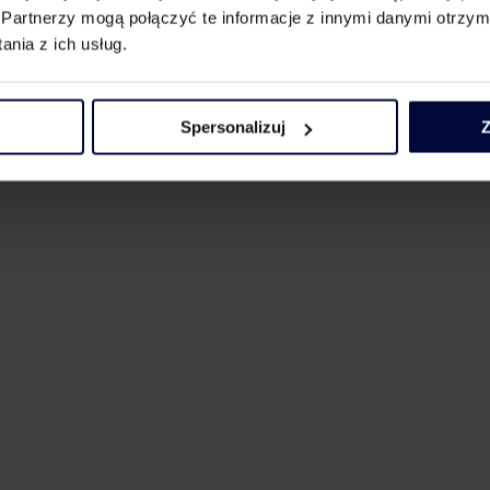
odkreślają eksperci MDDP –
Katarzyna Kozakowska
, partner i dor
Partnerzy mogą połączyć te informacje z innymi danymi otrzym
atkowy.
nia z ich usług.
Spersonalizuj
Z
rp.pl