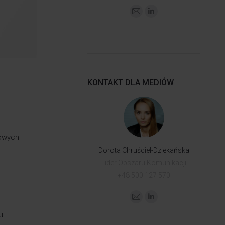
KONTAKT DLA MEDIÓW
towych
Dorota Chruściel-Dziekańska
Lider Obszaru Komunikacji
+48 500 127 570
u