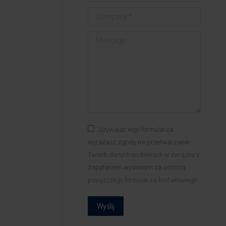
Company *
Message
Używając tego formularza
wyrażasz zgodę na przetwarzanie
Twoich danych osobowych w związku z
zapytaniem wysłanym za pomocą
powyższego formularza kontaktowego
Wyślij