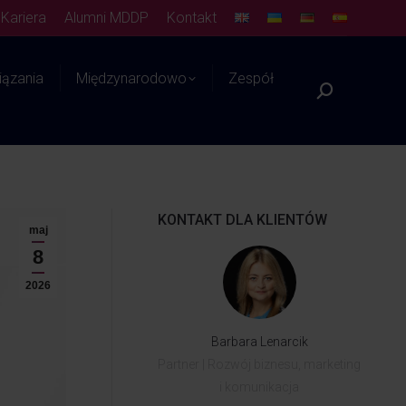
Kariera
Alumni MDDP
Kontakt
ązania
Międzynarodowo
Zespół
Platforma WIEDZY
KONTAKT DLA KLIENTÓW
maj
8
2026
Barbara Lenarcik
Partner | Rozwój biznesu, marketing
i komunikacja