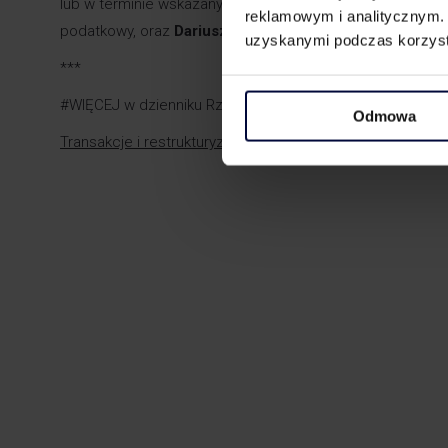
lub w terminie wskazanym przez organy podatkowe” – p
reklamowym i analitycznym. 
podatkowy, oraz
Dariusz Fistek
, menedżer, doradca pod
uzyskanymi podczas korzysta
***
#WIĘCEJ w dzienniku Rzeczpospolita >>
Odmowa
Transakcje i restrukturyzacje a strategiczny rozwój firm – 