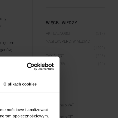
iony
WIĘCEJ WIEDZY
go
AKTUALNOŚCI
(517)
NASI EKSPERCI W MEDIACH
knięciem
(1290)
rganów,
TAX ALERT
(226)
WEBINARIA
(40)
nionych
ania
O plikach cookies
BLOGI
wykonania
ekazania
Trochę o VAT
ołecznościowe i analizować
ć w ogóle
artnerom społecznościowym,
Trochę o CIT