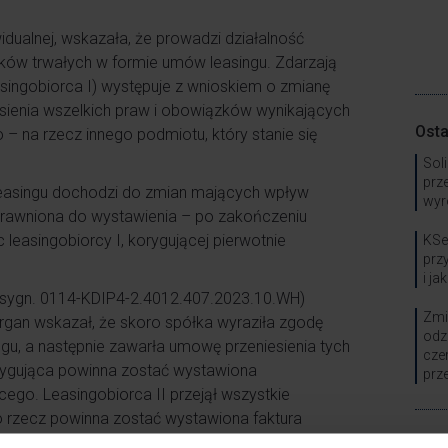
idualnej, wskazała, że prowadzi działalność
ków trwałych w formie umów leasingu. Zdarzają
asingobiorca I) występuje z wnioskiem o zmianę
iesienia wszelkich praw i obowiązków wynikających
Osta
– na rzecz innego podmiotu, który stanie się
Sol
prz
 leasingu dochodzi do zmian mających wpływ
wyr
rawniona do wystawienia – po zakończeniu
leasingobiorcy I, korygującej pierwotnie
KSe
prz
i ja
r. (sygn. 0114-KDIP4-2.4012.407.2023.10.WH)
Zmi
Organ wskazał, że skoro spółka wyraziła zgodę
odz
gu, a następnie zawarła umowę przeniesienia tych
cze
korygująca powinna zostać wystawiona
prz
cego. Leasingobiorca II przejął wszystkie
go rzecz powinna zostać wystawiona faktura
Spec