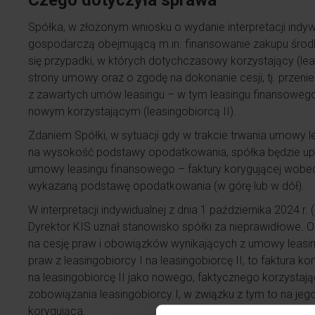
Czego dotyczyła sprawa
Spółka, w złożonym wniosku o wydanie interpretacji indyw
gospodarczą obejmującą m.in. finansowanie zakupu środ
się przypadki, w których dotychczasowy korzystający (le
strony umowy oraz o zgodę na dokonanie cesji, tj. przen
z zawartych umów leasingu – w tym leasingu finansowego 
nowym korzystającym (leasingobiorcą II).
Zdaniem Spółki, w sytuacji gdy w trakcie trwania umowy
na wysokość podstawy opodatkowania, spółka będzie up
umowy leasingu finansowego – faktury korygującej wobec 
wykazaną podstawę opodatkowania (w górę lub w dół).
W interpretacji indywidualnej z dnia 1 października 2024 
Dyrektor KIS uznał stanowisko spółki za nieprawidłowe. 
na cesję praw i obowiązków wynikających z umowy leasin
praw z leasingobiorcy I na leasingobiorcę II, to faktura 
na leasingobiorcę II jako nowego, faktycznego korzystają
zobowiązania leasingobiorcy I, w związku z tym to na je
korygująca.