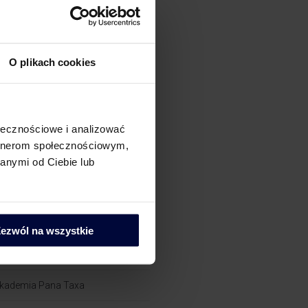
AT
AT Compliance
O plikach cookies
ostępowania podatkowe
ołecznościowe i analizować
i
artnerom społecznościowym,
anymi od Ciebie lub
rochę o CIT
rochę o powiązaniach​
rochę o zielonych podatkach
ezwól na wszystkie
rochę o PIT
kademia Pana Taxa