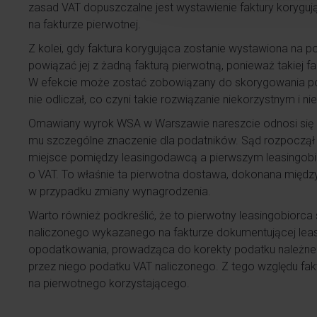
zasad VAT dopuszczalne jest wystawienie faktury korygując
na fakturze pierwotnej.
Z kolei, gdy faktura korygująca zostanie wystawiona na po
powiązać jej z żadną fakturą pierwotną, ponieważ takiej fakt
W efekcie może zostać zobowiązany do skorygowania pod
nie odliczał, co czyni takie rozwiązanie niekorzystnym i n
Omawiany wyrok WSA w Warszawie nareszcie odnosi się
mu szczególne znaczenie dla podatników. Sąd rozpoczął a
miejsce pomiędzy leasingodawcą a pierwszym leasingobio
o VAT. To właśnie ta pierwotna dostawa, dokonana międz
w przypadku zmiany wynagrodzenia.
Warto również podkreślić, że to pierwotny leasingobiorca
naliczonego wykazanego na fakturze dokumentującej lea
opodatkowania, prowadząca do korekty podatku należneg
przez niego podatku VAT naliczonego. Z tego względu fa
na pierwotnego korzystającego.