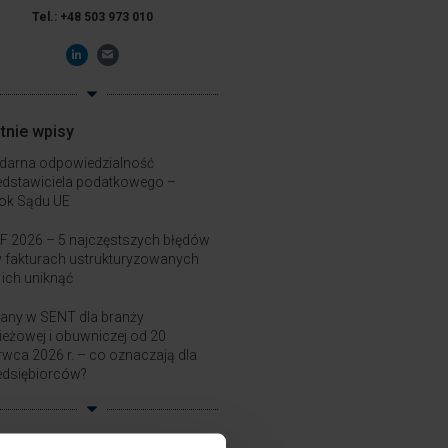
Tel.: +48 503 973 010
tnie wpisy
idarna odpowiedzialność
edstawiciela podatkowego –
ok Sądu UE
F 2026 – 5 najczęstszych błędów
y fakturach ustrukturyzowanych
k ich uniknąć
any w SENT dla branży
ieżowej i obuwniczej od 20
rwca 2026 r. – co oznaczają dla
edsiębiorców?
jalizacje