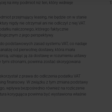
ej na inny podmiot niż ten, który widnieje
T
dmiot przejmujący leasing, nie będzie on w stanie
ury nigdy nie otrzymał ani nie odliczył z niej VAT.
atku naliczonego, którego faktycznie
ielogicznym z jego perspektywy.
 do podstawowych zasad systemu VAT, co nadaje
nalizę od pierwotnej dostawy, która miała
rcą, uznając ją za dostawę w rozumieniu ustawy
y tymi stronami, powinna zostać skorygowana
 skorzystał z prawa do odliczenia podatku VAT
sing finansowy. W związku z tym zmiana podstawy
o, wpływa bezpośrednio również na rozliczenie
ktura korygująca powinna być wystawiona właśnie