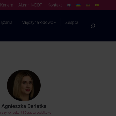
Kariera
Alumni MDDP
Kontakt
ązania
Międzynarodowo
Zespół
Platforma WIEDZY
Agnieszka Derlatka
arszy konsultant | Doradca podatkowy