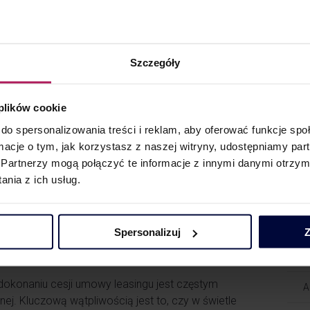
V
tanowisko spółki za prawidłowe i uchylił wydaną
V
Szczegóły
P
j sytuacji należy skorygować fakturę pierwotnie
 wydania przedmiotu leasingu – z perspektywy
 plików cookie
wy. Leasing finansowy jest w tym systemie
do spersonalizowania treści i reklam, aby oferować funkcje sp
Blog
następuje na początku, w odniesieniu do całego
ormacje o tym, jak korzystasz z naszej witryny, udostępniamy p
 W efekcie, jeśli dochodzi do korekty
Partnerzy mogą połączyć te informacje z innymi danymi otrzym
T
ej pierwotnej dostawy.
nia z ich usług.
T
e korekta powinna skutkować także zmianą
miotu, który pierwotnie dokonał jego odliczenia,
T
Spersonalizuj
Z
T
dokonaniu cesji umowy leasingu jest częstym
A
ej. Kluczową wątpliwością jest to, czy w świetle