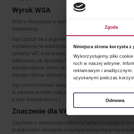
Wyrok WSA
WSA w Warszawie w wyroku z dnia 14 maja 2025 r. uznał s
Zgoda
interpretację.
Sąd zgodził się z argumentacją spółki, uznając, że w takie
wystawioną na leasingobiorcę I, ponieważ to w momencie
Niniejsza strona korzysta z
systemu VAT, a nie prawa cywilnego – dochodzi do dosta
Wykorzystujemy pliki cookie 
traktowany jak sprzedaż na raty, w której opodatkowanie 
ruch w naszej witrynie. Inf
wynagrodzenia, mimo że płatność rozłożona jest w czasie.
reklamowym i analitycznym. 
wynagrodzenia, wpływa ona na podstawę opodatkowania t
uzyskanymi podczas korzysta
Sąd zwrócił również uwagę na istotny argument spółki, ż
w zakresie podatku naliczonego – i to po stronie tego pod
a więc leasingobiorcy I.
Odmowa
Znaczenie dla VAT
Zapytanie o właściwego odbiorcę faktury korygującej po 
przedmiotem wniosków o wydanie interpretacji indywidualn