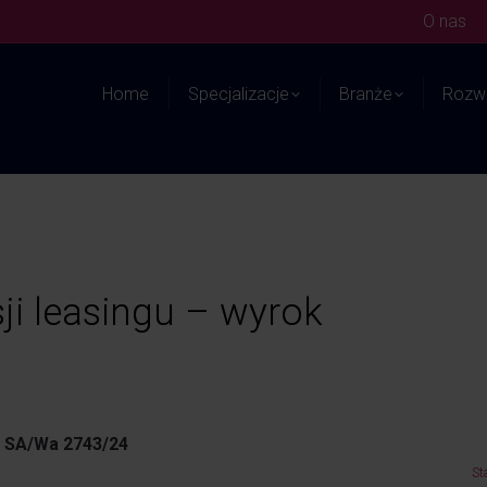
O nas
Home
Specjalizacje
Branże
Rozwi
ji leasingu – wyrok
II SA/Wa 2743/24
St