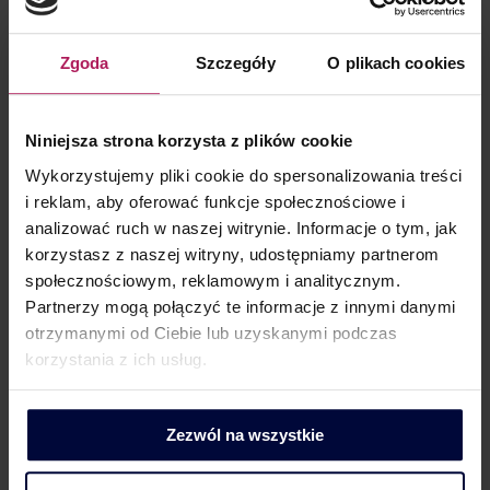
wstępnej wykazała dochód, będzie on podlegał
opodatkowaniu według stawki 19% wyłącznie
w sytuacji, w której spółka utraci prawo
Zgoda
Szczegóły
O plikach cookies
do korzystania z ryczałtu przed upływem czterech
lat podatkowych. Jeśli spółka stosuje CIT estoński
przez okres co najmniej czterech lat podatkowych,
Niniejsza strona korzysta z plików cookie
zobowiązanie podatkowe z tego tytułu wygasa.
Wykorzystujemy pliki cookie do spersonalizowania treści
Podsumowanie
i reklam, aby oferować funkcje społecznościowe i
analizować ruch w naszej witrynie. Informacje o tym, jak
Korekta wstępna w estońskim CIT stanowi
korzystasz z naszej witryny, udostępniamy partnerom
obowiązkowe obliczenie różnicy pomiędzy
społecznościowym, reklamowym i analitycznym.
rachunkowym a podatkowym ujęciem przychodów
Partnerzy mogą połączyć te informacje z innymi danymi
i kosztów, która może skutkować podatkiem
otrzymanymi od Ciebie lub uzyskanymi podczas
albo nie. Poprawne sporządzenie korekty wstępnej
korzystania z ich usług.
wymaga starannej oceny sytuacji finansowej spółki,
a także prawidłowego wypełnienia informacji
CIT/KW. Korekta wstępna nie prowadzi
Zezwól na wszystkie
do faktycznego opodatkowania, szczególnie jeśli
spółka utrzymuje stosowanie CIT estońskiego