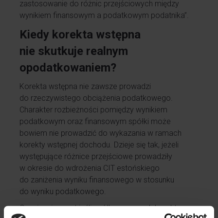
zastosowanie do różnic przejściowych między
wynikiem finansowym a podatkowym podatnika”.
Kiedy korekta wstępna
nie skutkuje realnym
opodatkowaniem?
Korekta wstępna nie zawsze prowadzi
do rzeczywistego obciążenia podatkowego.
Charakter rozbieżności pomiędzy wynikiem
podatkowym oraz finansowym spółki może
bowiem nie prowadzić do wykazania w ramach
korekty wstępnej dochodu. Dzieje się tak, jeżeli
występujące różnice przejściowe prowadziły
w okresie do wdrożenia CIT estońskiego
do zaniżenia wyniku finansowego w stosunku
do wyniku podatkowego.
Co więcej, nawet jeśli spółka w ramach korekty