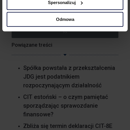
Spersonalizuj
przez co najmniej cztery lata podatkowe.
Odmowa
#WIĘCEJ o CIT estońskim i zapis na newsletter
>>
Powiązane treści
Spółka powstała z przekształcenia
JDG jest podatnikiem
rozpoczynającym działalność
CIT estoński – o czym pamiętać
sporządzając sprawozdanie
finansowe?
Zbliża się termin deklaracji CIT-8E