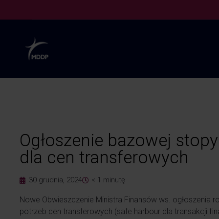
Ogłoszenie bazowej stopy
dla cen transferowych
30 grudnia, 2024
< 1
minutę
Nowe Obwieszczenie Ministra Finansów ws. ogłoszenia ro
potrzeb cen transferowych (safe harbour dla transakcji f