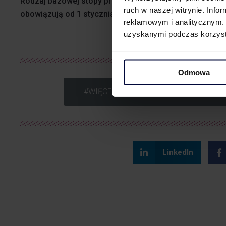
Rodzaj bazowej stopy procentowej i wysokość marży
ruch w naszej witrynie. Inf
obowiązują od 1 stycznia 2025 r.
reklamowym i analitycznym. 
uzyskanymi podczas korzysta
Odmowa
#WIĘCEJ informacji znajdą Państwo na 
LinkedIn