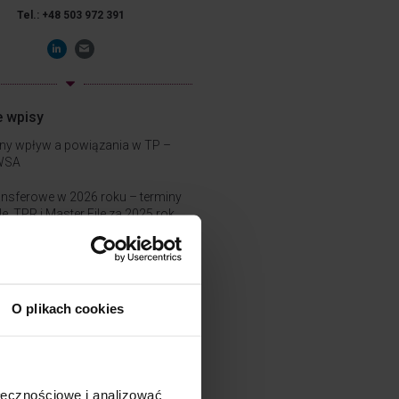
Tel.:
+48
503 972 391
e wpisy
ny wpływ a powiązania w TP –
WSA
ansferowe w 2026 roku – terminy
le, TPR i Master File za 2025 rok
nie spółek a ceny transferowe –
ugryźć”?
O plikach cookies
izacje
ołecznościowe i analizować