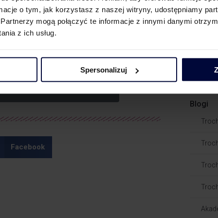
 ogłoszone w opublikowanym Obwieszczeniu
Poda
ormacje o tym, jak korzystasz z naszej witryny, udostępniamy p
Partnerzy mogą połączyć te informacje z innymi danymi otrzym
Dora
nia z ich usług.
Dorad
Post
Spersonalizuj
Z
stronie Cen Transferowych >>
Blogi
Troc
Troch
Facebook
Troch
Troch
Akad