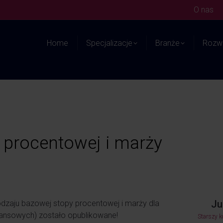
O nas
Home
Specjalizacje
Branże
Rozwi
 procentowej i marży
Ju
dzaju bazowej stopy procentowej i marży dla
inansowych) zostało opublikowane!
Starszy 