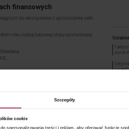
jach finansowych
iających do skorzystania z uproszczenia safe
ednim roku rodzaj bazowej stopy procentowej
Ostatni
Faktycz
Składana,
wyrok 
FR,
Ceny tr
Local Fi
s Compound Rate,
te.
Połącze
jak to „
rocentowego,
Szczegóły
centowego,
Specjal
ntowej i wartości określonej w lit. a albo b,
CIT
 plików cookie
reślonej w pkt 1 jest mniejsza od zera.
do spersonalizowania treści i reklam, aby oferować funkcje sp