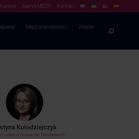
Kariera
Alumni MDDP
Kontakt
ązania
Międzynarodowo
Zespół
Platforma WIEDZY
styna Kołodziejczyk
konsultant w Zespole Cen Transferowych