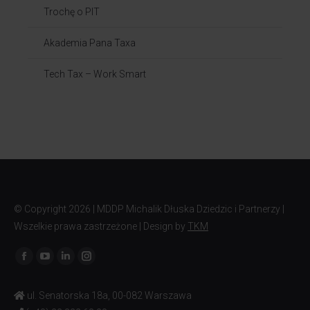
Trochę o PIT
Akademia Pana Taxa
Tech Tax – Work Smart
© Copyright
2026 | MDDP Michalik Dłuska Dziedzic i Partnerzy |
Wszelkie prawa zastrzeżone | Design by
TKM
Znajdź nas na:
ul. Senatorska 18a, 00-082 Warszawa