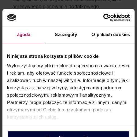
agresywnego planowania podatkowego.
Co te orzeczenia oznaczają dla
Zgoda
Szczegóły
O plikach cookies
podatników?
Współpraca podatników z doradcami podatkowymi
Niniejsza strona korzysta z plików cookie
w zakresie prawidłowego wypełniania obowiązków
wynikających z regulacji o MDR powinna stać się
Wykorzystujemy pliki cookie do spersonalizowania treści
jeszcze ściślejsza niż dotychczas.
i reklam, aby oferować funkcje społecznościowe i
analizować ruch w naszej witrynie. Informacje o tym, jak
Zarówno wyrok polskiego TK jak i TSUE, pokazują,
korzystasz z naszej witryny, udostępniamy partnerom
że przepisy dotyczące MDR pozostaną z nami
społecznościowym, reklamowym i analitycznym.
na dłużej, a instytucje europejskie i polskie organy
Partnerzy mogą połączyć te informacje z innymi danymi
podatkowe tak łatwo nie zrezygnują z pozyskiwania
otrzymanymi od Ciebie lub uzyskanymi podczas
i wymiany informacji.
korzystania z ich usług.