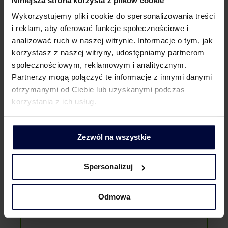
Niniejsza strona korzysta z plików cookie
różnego typu, zarówno w ramach rozliczenia
Wykorzystujemy pliki cookie do spersonalizowania treści
nowo powstałych inwestycji, jak i w ramach
i reklam, aby oferować funkcje społecznościowe i
korekty rozliczeń w celu poszukiwania
analizować ruch w naszej witrynie. Informacje o tym, jak
oszczędności podatkowych:
korzystasz z naszej witryny, udostępniamy partnerom
farmy wiatrowe;
instalacje fotowoltaiczne;
społecznościowym, reklamowym i analitycznym.
centra handlowe;
Partnerzy mogą połączyć te informacje z innymi danymi
kompleksy biurowo-usługowe;
otrzymanymi od Ciebie lub uzyskanymi podczas
Dlaczego zewnętrzny doradca?
wieżowce biurowe;
korzystania z ich usług.
hotele;
hale przemysłowe;
hale magazynowe;
Zezwól na wszystkie
parkingi podziemne.
Spersonalizuj
Odmowa