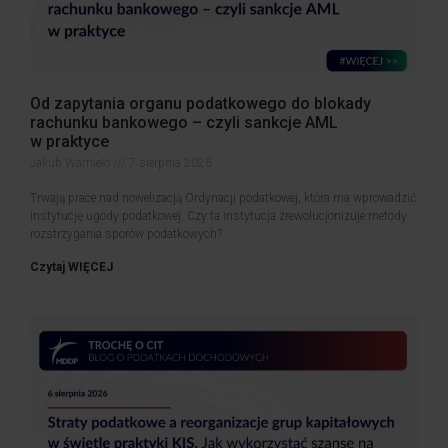
Od zapytania organu podatkowego do blokady
rachunku bankowego – czyli sankcje AML
w praktyce
Jakub Warnieło
7 sierpnia 2026
Trwają prace nad nowelizacją Ordynacji podatkowej, która ma wprowadzić
instytucję ugody podatkowej. Czy ta instytucja zrewolucjonizuje metody
rozstrzygania sporów podatkowych?
Czytaj WIĘCEJ