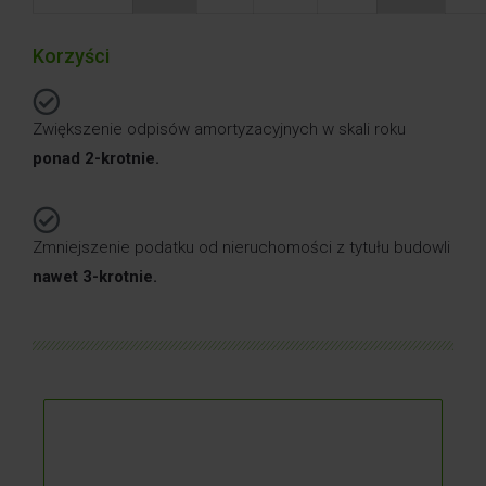
Korzyści
Na etapie budowania / oddawania
inwestycji do użytkowania.
Zwiększenie odpisów amortyzacyjnych w skali roku
Na etapie nabycia inwestycji (Asset deal).
ponad 2-krotnie.
W trakcie użytkowania inwestycji przez SPV,
w tym po transakcji share deal –
pod warunkiem zaistnienia pewnych
warunków.
Zmniejszenie podatku od nieruchomości z tytułu budowli
nawet 3-krotnie.