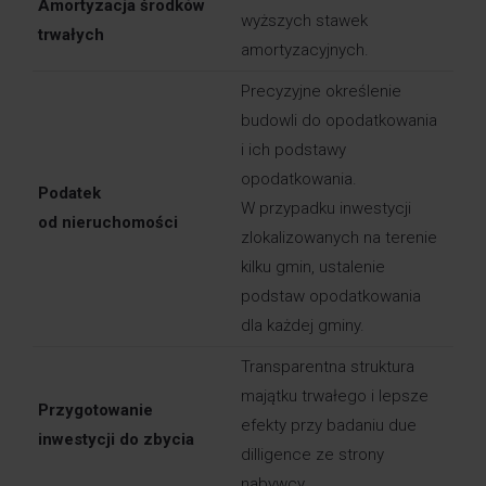
Amortyzacja środków
wyższych stawek
trwałych
amortyzacyjnych.
Precyzyjne określenie
budowli do opodatkowania
i ich podstawy
opodatkowania.
Podatek
W przypadku inwestycji
od nieruchomości
zlokalizowanych na terenie
kilku gmin, ustalenie
podstaw opodatkowania
dla każdej gminy.
Transparentna struktura
majątku trwałego i lepsze
Przygotowanie
efekty przy badaniu due
inwestycji do zbycia
dilligence ze strony
nabywcy.