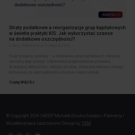
Straty podatkowe a reorganizacje grup kapitałowych
w świetle praktyki KIS. Jak wykorzystać szanse
na dodatkowe oszczędności?
Łukasz Polakiewicz
6 sierpnia 2026
Fuzje, przejęcia, podziały – w środowisku grup kapitałowych stanowią
naturalny etap rozwoju. Odpowiednio przeprowadzone prowadzą
do poprawy efektywności, redukcji kosztów, skutecznej realizacji strategii
biznesowej czy uporządkowania struktury właścicielskiej.
Czytaj WIĘCEJ
© Copyright
2026 | MDDP Michalik Dłuska Dziedzic i Partnerzy |
Wszelkie prawa zastrzeżone | Design by
TKM