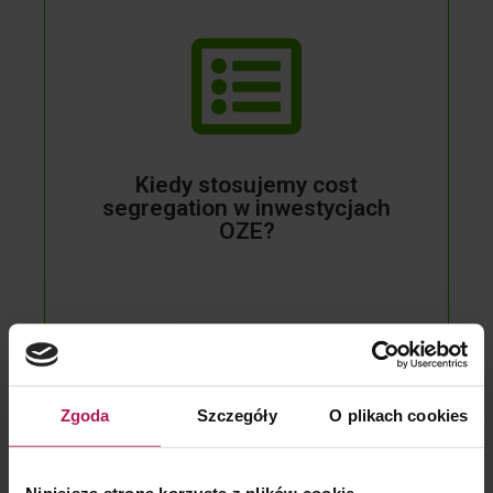
W trakcie inwestycji i na etapie oddawania
inwestycji do użytkowania księgowi w praktyce
nie zajmują się zaawansowanym
wyodrębnianiem środków trwałych:
zwykle nie mają czasu;
nie przeprowadzają technicznej inspekcji
inwestycji;
nie łączą wiedzy technicznej z praktyką
Kiedy stosujemy cost
dotyczącą możliwości wyodrębnienia
segregation w inwestycjach
środków trwałych;
OZE?
zwykle nie prowadzą rozbudowanej analityki
konta środków trwałych w budowie, wobec
czego nie mają możliwości ustalenia
wartości początkowych.
Zgoda
Szczegóły
O plikach cookies
Rozliczamy inwestycje nieruchomościowe