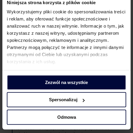
a usługodawcą. Nie może to być ten sam majątek.
Niniejsza strona korzysta z plików cookie
Wykorzystujemy pliki cookie do spersonalizowania treści
i reklam, aby oferować funkcje społecznościowe i
analizować ruch w naszej witrynie. Informacje o tym, jak
korzystasz z naszej witryny, udostępniamy partnerom
społecznościowym, reklamowym i analitycznym.
Partnerzy mogą połączyć te informacje z innymi danymi
otrzymanymi od Ciebie lub uzyskanymi podczas
korzystania z ich usług.
Anna Markiewicz
Konsultant
Zezwól na wszystkie
Tel.: +48 503 973 960
Spersonalizuj
Odmowa
Ostatnie wpisy
KSeF 2026 – 5 najczęstszych błędów przy fakturach