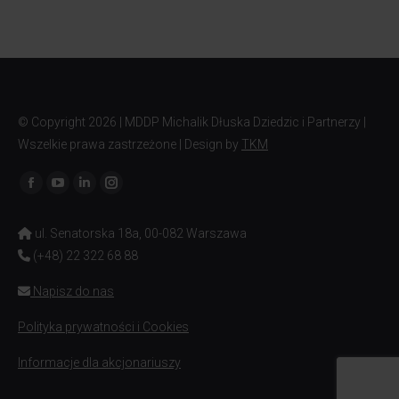
© Copyright
2026 | MDDP Michalik Dłuska Dziedzic i Partnerzy |
Wszelkie prawa zastrzeżone | Design by
TKM
Znajdź nas na:
ul. Senatorska 18a, 00-082 Warszawa
(+48) 22 322 68 88
Napisz do nas
Polityka prywatności i Cookies
Informacje dla akcjonariuszy