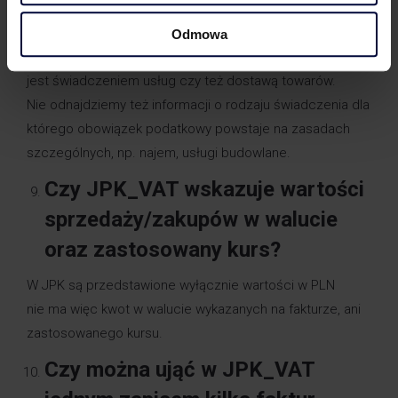
Plik JPK_VAT nie zawiera opisów transakcji,
a więc na podstawie JPK_VAT nie jesteśmy w stanie
Odmowa
określić np. czy dana pozycja opodatkowana stawką 23%
jest świadczeniem usług czy też dostawą towarów.
Nie odnajdziemy też informacji o rodzaju świadczenia dla
którego obowiązek podatkowy powstaje na zasadach
szczególnych, np. najem, usługi budowlane.
Czy JPK_VAT wskazuje wartości
sprzedaży/zakupów w walucie
oraz zastosowany kurs?
W JPK są przedstawione wyłącznie wartości w PLN
nie ma więc kwot w walucie wykazanych na fakturze, ani
zastosowanego kursu.
Czy można ująć w JPK_VAT