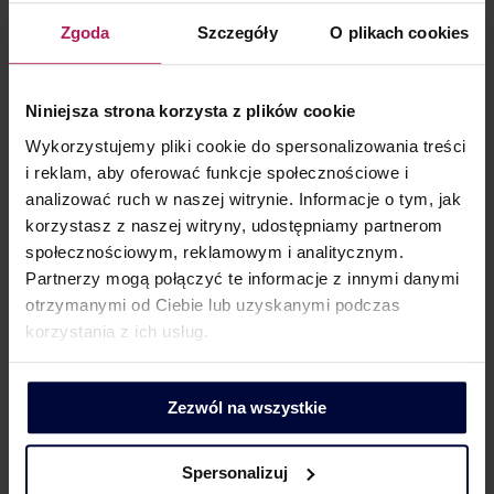
Plik JPK_VAT zawiera szereg danych dotyczących
Zgoda
Szczegóły
O plikach cookies
kontrahenta w tym m.in. jego nazwę, numer za pomocą
którego kontrahent jest identyfikowany na potrzeby VAT,
a także jego adres. Dlatego też organy podatkowe mogą
Niniejsza strona korzysta z plików cookie
automatycznie weryfikować czy faktury,
Wykorzystujemy pliki cookie do spersonalizowania treści
z których podatnik odlicza VAT, zostały wystawione
i reklam, aby oferować funkcje społecznościowe i
analizować ruch w naszej witrynie. Informacje o tym, jak
przez czynnych podatników VAT.
korzystasz z naszej witryny, udostępniamy partnerom
Jakie dane o transakcji zawiera
społecznościowym, reklamowym i analitycznym.
plik JPK?
Partnerzy mogą połączyć te informacje z innymi danymi
otrzymanymi od Ciebie lub uzyskanymi podczas
Plik JPK_VAT zawiera dane pozwalające zakwalifikować
korzystania z ich usług.
zapis do właściwej kategorii zgodnie z deklaracją VAT
(np. do świadczenia opodatkowanego poszczególnymi
Zezwól na wszystkie
stawkami, eksportu, WDT, WNT).
Czy JPK zawiera opis transakcji?
Spersonalizuj