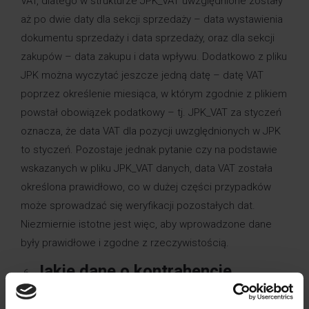
VAT, dlatego w strukturze JPK_VAT uwzględnione zostały
aż po dwie daty dla sekcji sprzedaży – data wystawienia
dokumentu sprzedaży i data sprzedaży, oraz dla sekcji
zakupów – data zakupu i data wpływu. Dodatkowo z pliku
JPK można wyczytać jeszcze jedną datę – datę VAT
poprzez określenie miesiąca, w którym zgodnie z plikiem
powstał obowiązek podatkowy – tj. JPK_VAT za styczeń
oznacza, że data VAT dla pozycji uwzględnionych w JPK
to styczeń. Pozostaje jednak pytanie czy na podstawie
wskazanych w pliku JPK_VAT danych, data VAT została
określona prawidłowo, co w dużej części przypadków
może sprowadzać się weryfikacji pozostałych dat.
Niezmiernie istotne jest więc, aby wprowadzone dane
były prawidłowe i zgodne z rzeczywistością.
Jakie dane o kontrahencie
zawiera plik JPK?