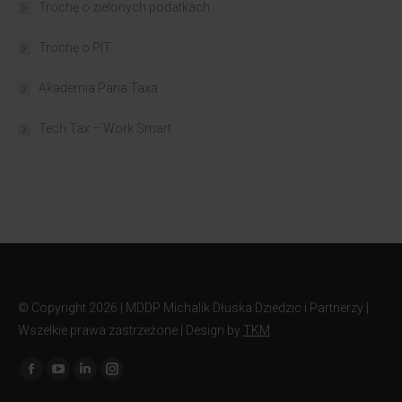
Trochę o zielonych podatkach
Trochę o PIT
Akademia Pana Taxa
Tech Tax – Work Smart
© Copyright
2026 | MDDP Michalik Dłuska Dziedzic i Partnerzy |
Wszelkie prawa zastrzeżone | Design by
TKM
Znajdź nas na: