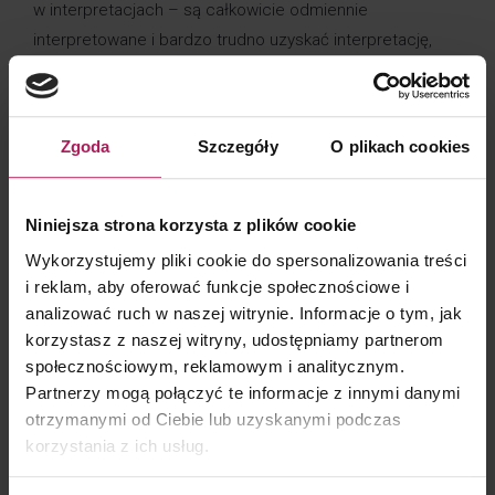
w interpretacjach – są całkowicie odmiennie
interpretowane i bardzo trudno uzyskać interpretację,
iż działalność w ramach której pojawiają się usługi
zwolnione z VAT jest działalnością pomocniczą.
To prowadzi do smutnego wniosku, iż ilekroć przepisy
Zgoda
Szczegóły
O plikach cookies
dają organom podatkowym przestrzeń do rozstrzygania
danego zagadnienia w oparciu o nieostre kryteria kończy
się to przyjęciem możliwie najbardziej restrykcyjnego
Niniejsza strona korzysta z plików cookie
stanowiska wobec podatnika, które następnie jest
Wykorzystujemy pliki cookie do spersonalizowania treści
bezkrytycznie powielane w następnych interpretacjach.
i reklam, aby oferować funkcje społecznościowe i
analizować ruch w naszej witrynie. Informacje o tym, jak
Na zmianę takiego podejścia czekamy praktycznie
korzystasz z naszej witryny, udostępniamy partnerom
od wprowadzenia obecnego systemu podatkowego
społecznościowym, reklamowym i analitycznym.
i wygląda na to że poczekamy jeszcze długo …
Partnerzy mogą połączyć te informacje z innymi danymi
otrzymanymi od Ciebie lub uzyskanymi podczas
korzystania z ich usług.