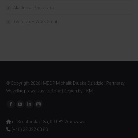
Akademia Pana Taxa
Tech Tax – Work Smart
© Copyright
2026 | MDDP Michalik Dłuska Dziedzic i Partnerzy |
Wszelkie prawa zastrzeżone | Design by
TKM
Znajdź nas na:
ul. Senatorska 18a, 00-082 Warszawa
(+48) 22 322 68 88