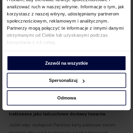
paliwa, momencie zakupu i sposobie wykorzystania
analizować ruch w naszej witrynie. Informacje o tym, jak
paliwa;
korzystasz z naszej witryny, udostępniamy partnerom
odbiorca (z wyłączeniem podmiotu
społecznościowym, reklamowym i analitycznym.
pośredniczącego) ponosi całość kosztów
Partnerzy mogą połączyć te informacje z innymi danymi
otrzymanymi od Ciebie lub uzyskanymi podczas
związanych z nabyciem paliwa;
korzystania z ich usług.
rola podmiotu pośredniczącego ogranicza się
do udostępnienia odbiorcy instrumentu finansowego
(karty paliwowej) pozwalającego nabyć towar.
Zezwól na wszystkie
To wybitnie nieprecyzyjnie określone kryteria.
Spersonalizuj
Co jednak ważne, to fakt, że jeśli co najmniej jedno
z powyższych kryteriów nie zostanie spełnione wówczas
Odmowa
transakcje pomiędzy operatorem stacji, emitentem karty
i posiadaczem karty –
będą w dalszym ciągu
traktowane jako łańcuchowe dostawy towarów
.
Jeżeli więc wydajecie Państwo karty paliwowe swoim