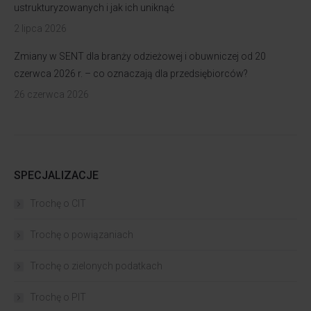
ustrukturyzowanych i jak ich uniknąć
2 lipca 2026
Zmiany w SENT dla branży odzieżowej i obuwniczej od 20
czerwca 2026 r. – co oznaczają dla przedsiębiorców?
26 czerwca 2026
SPECJALIZACJE
Trochę o CIT
Trochę o powiązaniach​
Trochę o zielonych podatkach
Trochę o PIT