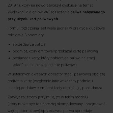
2019 r.), który na nowo otworzył dyskusję na temat
kwalifikacji dla celów VAT rozliczenia
paliwa nabywanego
przy użyciu kart paliwowych.
Formuł rozliczenia jest wiele jednak w praktyce kluczowe
role grają 3 podmioty:
sprzedawca paliwa,
podmiot, który emitował/przekazał kartę paliwową
posiadacz karty, który pobierając paliwo na stacji
„płaci” za nie okazując kartę paliwową.
W ustalonych okresach operator stacji paliwowej obciążą
emitenta karty (względnie inny wskazany podmiot)
a na tej podstawie emitent karty obciąża jej posiadacza.
Zazwyczaj strony przyjmują, że w takim modelu
(który może być tez bardziej skomplikowany i obejmować
więcej podmiotów) sprzedawca paliwa sprzedaje