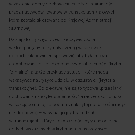
w zakresie oceny dochowania należytej staranności
przez nabywców towarów w transakcjach krajowych,
która została skierowana do Krajowej Administracji
Skarbowej.
Dzisiaj stoimy więc przed rzeczywistością
w której organy otrzymały szereg wskazówek
co podatnik powinien sprawdzić, aby była mowa
o dochowaniu przez niego należytej staranności (kryteria
formalne), a także przykłady sytuacji, które mogą
wskazywać na „ryzyko udziału w oszustwie” (kryteria
transakcyjne). Co ciekawe, nie są to typowe „przesłanki
dochowania należytej staranności” a raczej okoliczności,
wskazujące na to, że podatnik należytej staranności mógł
nie dochować – w sytuacji gdy brał udział
w transakcjach, których okoliczności były analogiczne
do tych wskazanych w kryteriach transakcyjnych