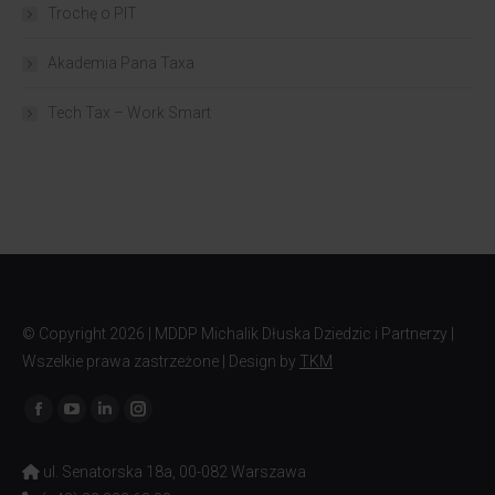
Trochę o PIT
Akademia Pana Taxa
Tech Tax – Work Smart
© Copyright
2026 | MDDP Michalik Dłuska Dziedzic i Partnerzy |
Wszelkie prawa zastrzeżone | Design by
TKM
Znajdź nas na:
ul. Senatorska 18a, 00-082 Warszawa