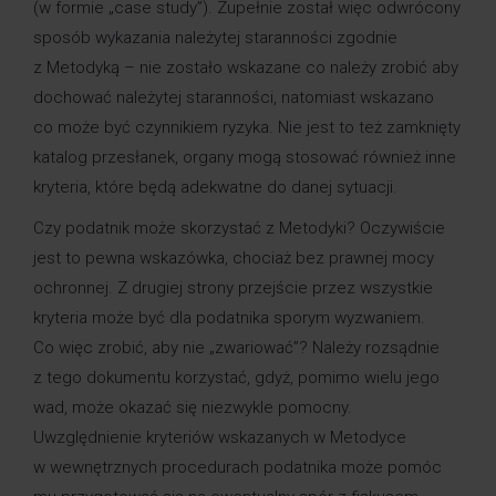
(w formie „case study”). Zupełnie został więc odwrócony
sposób wykazania należytej staranności zgodnie
z Metodyką – nie zostało wskazane co należy zrobić aby
dochować należytej staranności, natomiast wskazano
co może być czynnikiem ryzyka. Nie jest to też zamknięty
katalog przesłanek, organy mogą stosować również inne
kryteria, które będą adekwatne do danej sytuacji.
Czy podatnik może skorzystać z Metodyki? Oczywiście
jest to pewna wskazówka, chociaż bez prawnej mocy
ochronnej. Z drugiej strony przejście przez wszystkie
kryteria może być dla podatnika sporym wyzwaniem.
Co więc zrobić, aby nie „zwariować”? Należy rozsądnie
z tego dokumentu korzystać, gdyż, pomimo wielu jego
wad, może okazać się niezwykle pomocny.
Uwzględnienie kryteriów wskazanych w Metodyce
w wewnętrznych procedurach podatnika może pomóc