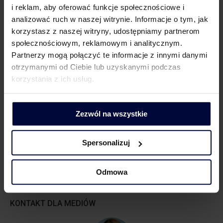
i reklam, aby oferować funkcje społecznościowe i
własne, prostsze rozwiązania, pozwalające
analizować ruch w naszej witrynie. Informacje o tym, jak
mu dochować należytej staranności, ale również
korzystasz z naszej witryny, udostępniamy partnerom
ograniczyć ryzyko uwikłania w jakiekolwiek oszustwa
społecznościowym, reklamowym i analitycznym.
podatkowe – można dostosować Metodykę do własnych
Partnerzy mogą połączyć te informacje z innymi danymi
potrzeb, z uwzględnieniem np. statusu dostawcy
otrzymanymi od Ciebie lub uzyskanymi podczas
(producent/dystrybutor), wielkości obrotów.
korzystania z ich usług.
Nie dajmy się zwariować i pamiętajmy, że dochowanie
należytej staranności nie może być w żadnym przypadku
Zezwól na wszystkie
postrzegane jako przesłanka odliczenia VAT. Ma jedynie
świadczyć o braku świadomego udziału w oszustwie,
Spersonalizuj
jeśli do takiego doszło w łańcuchu dostaw.
Odmowa
KONTAKT DLA MEDIÓW