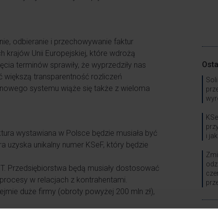
ie, odbieranie i przechowywanie faktur
 krajów Unii Europejskiej, które wdrożą
Osta
ęcia terminów sprawiły, że wyprzedziły nas
 większą transparentność rozliczeń
Sol
 nowego systemu wiąże się także z wieloma
prz
wyr
KSe
prz
tura wystawiana w Polsce będzie musiała być
i ja
a uzyska unikalny numer KSeF, który będzie
Zmi
odz
IT. Przedsiębiorstwa będą musiały dostosować
cze
procesy w relacjach z kontrahentami.
prz
jmie duże firmy (obroty powyżej 200 mln zł),
Spec