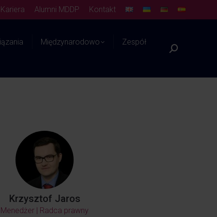
Kariera
Alumni MDDP
Kontakt
ązania
Międzynarodowo
Zespół
Platforma WIEDZY
Krzysztof Jaros
Menedżer | Radca prawny