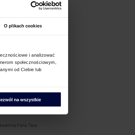
AT
AT Compliance
O plikach cookies
ostępowania podatkowe
ołecznościowe i analizować
i
artnerom społecznościowym,
anymi od Ciebie lub
rochę o CIT
rochę o powiązaniach​
rochę o zielonych podatkach
ezwól na wszystkie
rochę o PIT
kademia Pana Taxa