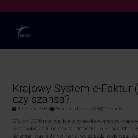
Krajowy System e-Faktur 
czy szansa?
17 marca, 2025
Akademia Pana TAXA
2
minuty
W lutym 2026 roku wejdzie w życie obowiązkowy Krajowy
w sposobie dokumentowania transakcji w Polsce. Choć wie
do zmian, dla niektórych temat wciąż budzi wiele wątpliwo