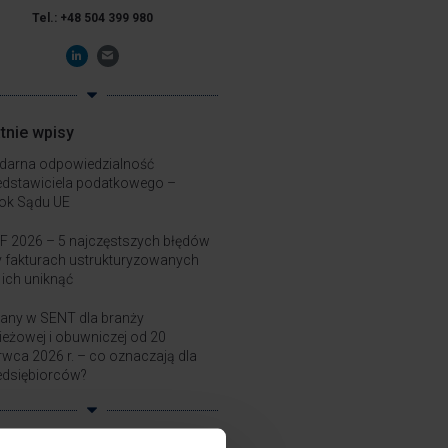
Tel.: +48 504 399 980
tnie wpisy
idarna odpowiedzialność
edstawiciela podatkowego –
ok Sądu UE
F 2026 – 5 najczęstszych błędów
y fakturach ustrukturyzowanych
k ich uniknąć
any w SENT dla branży
ieżowej i obuwniczej od 20
rwca 2026 r. – co oznaczają dla
edsiębiorców?
jalizacje