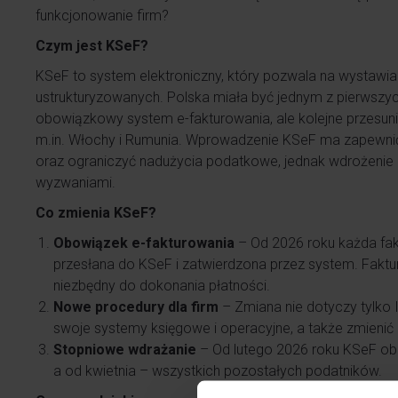
funkcjonowanie firm?
Czym jest KSeF?
KSeF to system elektroniczny, który pozwala na wystawian
ustrukturyzowanych. Polska miała być jednym z pierwszych
obowiązkowy system e-fakturowania, ale kolejne przesuni
m.in. Włochy i Rumunia. Wprowadzenie KSeF ma zapewnić
oraz ograniczyć nadużycia podatkowe, jednak wdrożenie
wyzwaniami.
Co zmienia KSeF?
Obowiązek e-fakturowania
– Od 2026 roku każda fak
przesłana do KSeF i zatwierdzona przez system. Faktur
niezbędny do dokonania płatności.
Nowe procedury dla firm
– Zmiana nie dotyczy tylko 
swoje systemy księgowe i operacyjne, a także zmienić 
Stopniowe wdrażanie
– Od lutego 2026 roku KSeF obe
a od kwietnia – wszystkich pozostałych podatników.