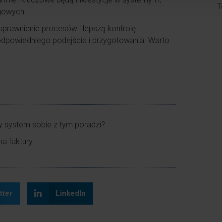
T
ęgowych.
sprawnienie procesów i lepszą kontrolę
powiedniego podejścia i przygotowania. Warto
zy system sobie z tym poradzi?
ma faktury
tter
LinkedIn