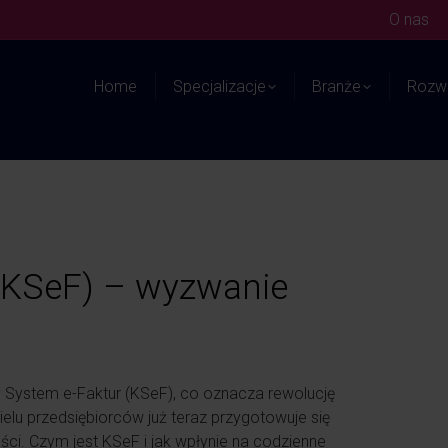
O nas
Home
Specjalizacje
Branże
Rozwi
(KSeF) – wyzwanie
 System e-Faktur (KSeF), co oznacza rewolucję
lu przedsiębiorców już teraz przygotowuje się
ści. Czym jest KSeF i jak wpłynie na codzienne