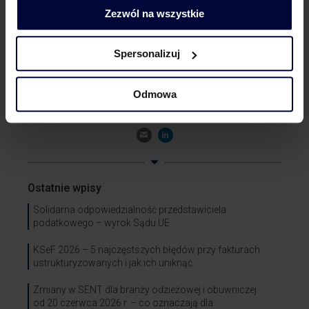
LinkedIn
Zezwól na wszystkie
Spersonalizuj
Artur Pływaczyk
Konsultant
Odmowa
Tel.: +48 798 969 977
Ostatnie wpisy
Solidarna odpowiedzialność przedstawiciela
podatkowego – wyrok Sądu UE
KSeF 2026 – 5 najczęstszych błędów przy fakturach
ustrukturyzowanych i jak ich uniknąć
Zmiany w SENT dla branży odzieżowej i obuwniczej
od 20 czerwca 2026 r. – co oznaczają dla