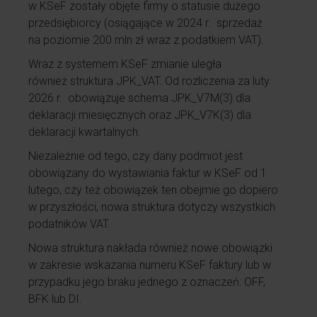
w KSeF zostały objęte firmy o statusie dużego
przedsiębiorcy (osiągające w 2024 r. sprzedaż
na poziomie 200 mln zł wraz z podatkiem VAT).
Wraz z systemem KSeF zmianie uległa
również struktura JPK_VAT. Od rozliczenia za luty
2026 r. obowiązuje schema JPK_V7M(3) dla
deklaracji miesięcznych oraz JPK_V7K(3) dla
deklaracji kwartalnych.
Niezależnie od tego, czy dany podmiot jest
obowiązany do wystawiania faktur w KSeF od 1
lutego, czy też obowiązek ten obejmie go dopiero
w przyszłości, nowa struktura dotyczy wszystkich
podatników VAT.
Nowa struktura nakłada również nowe obowiązki
w zakresie wskazania numeru KSeF faktury lub w
przypadku jego braku jednego z oznaczeń: OFF,
BFK lub DI.