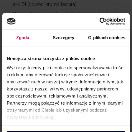
jako DI (dowód inny niż faktura).
Obecnie jednak resort zmienił stanowisko i wyjaśnia,
że tego typu faktury powinno oznaczać się jako
BFK (faktura elektroniczna lub faktura w postaci
papierowej wystawione poza KSeF), natomiast
Zgoda
Szczegóły
O plikach cookies
w przypadku braku faktury transakcję rozlicza się
na podstawie dokumentu wewnętrznego
oznaczonego jako DI.
Niniejsza strona korzysta z plików cookie
Pozostaje mieć nadzieję, że stanowisko
Wykorzystujemy pliki cookie do spersonalizowania treści
to zostanie ostatecznie potwierdzone
i reklam, aby oferować funkcje społecznościowe i
w aktualizacji broszury informacyjnej dotyczącej
analizować ruch w naszej witrynie. Informacje o tym, jak
struktury JPK_VAT z deklaracją.
korzystasz z naszej witryny, udostępniamy partnerom
społecznościowym, reklamowym i analitycznym.
Partnerzy mogą połączyć te informacje z innymi danymi
otrzymanymi od Ciebie lub uzyskanymi podczas
korzystania z ich usług.
Facebook
Twitter