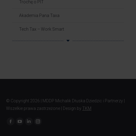
Trochę o PIT
Akademia Pana Taxa
Tech Tax – Work Smart
© Copyright
2026 | MDDP Michalik Dłuska Dziedzic i Partnerzy |
Wszelkie prawa zastrzeżone | Design by
TKM
Znajdź nas na: