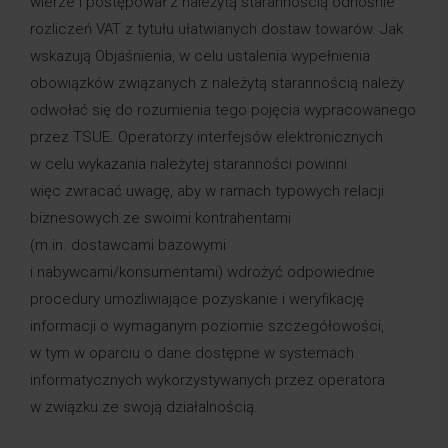
wierze i postępował z należytą starannością odnośnie
rozliczeń VAT z tytułu ułatwianych dostaw towarów. Jak
wskazują Objaśnienia, w celu ustalenia wypełnienia
obowiązków związanych z należytą starannością należy
odwołać się do rozumienia tego pojęcia wypracowanego
przez TSUE. Operatorzy interfejsów elektronicznych
w celu wykazania należytej staranności powinni
więc zwracać uwagę, aby w ramach typowych relacji
biznesowych ze swoimi kontrahentami
(m.in. dostawcami bazowymi
i nabywcami/konsumentami) wdrożyć odpowiednie
procedury umożliwiające pozyskanie i weryfikację
informacji o wymaganym poziomie szczegółowości,
w tym w oparciu o dane dostępne w systemach
informatycznych wykorzystywanych przez operatora
w związku ze swoją działalnością.