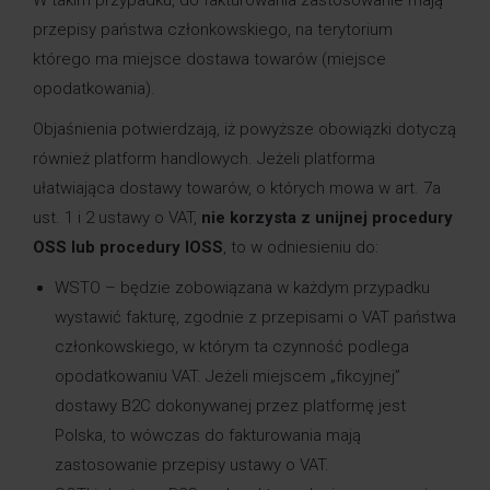
W takim przypadku, do fakturowania zastosowanie mają
przepisy państwa członkowskiego, na terytorium
którego ma miejsce dostawa towarów (miejsce
opodatkowania).
Objaśnienia potwierdzają, iż powyższe obowiązki dotyczą
również platform handlowych. Jeżeli platforma
ułatwiająca dostawy towarów, o których mowa w art. 7a
ust. 1 i 2 ustawy o VAT,
nie korzysta z unijnej procedury
OSS lub procedury IOSS
, to w odniesieniu do:
WSTO – będzie zobowiązana w każdym przypadku
wystawić fakturę, zgodnie z przepisami o VAT państwa
członkowskiego, w którym ta czynność podlega
opodatkowaniu VAT. Jeżeli miejscem „fikcyjnej”
dostawy B2C dokonywanej przez platformę jest
Polska, to wówczas do fakturowania mają
zastosowanie przepisy ustawy o VAT.