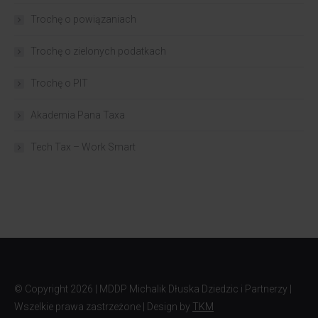
Trochę o powiązaniach​
Trochę o zielonych podatkach
Trochę o PIT
Akademia Pana Taxa
Tech Tax – Work Smart
© Copyright
2026 | MDDP Michalik Dłuska Dziedzic i Partnerzy |
Wszelkie prawa zastrzeżone | Design by
TKM