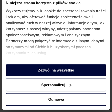
będą oznaczali WSTO, które w momencie rozpoczęcia
Niniejsza strona korzysta z plików cookie
ich wysyłki lub transportu znajdują się na terytorium kraju,
Wykorzystujemy pliki cookie do spersonalizowania treści
oznaczeniem „WSTO_EE”. W rozliczeniach za miesiące
i reklam, aby oferować funkcje społecznościowe i
lipiec-grudzień 2021 r. do WSTO stosuje się oznaczenie
analizować ruch w naszej witrynie. Informacje o tym, jak
„EE”.
korzystasz z naszej witryny, udostępniamy partnerom
społecznościowym, reklamowym i analitycznym.
W pliku JPK_VAT z deklaracją nie uwzględnia się
Partnerzy mogą połączyć te informacje z innymi danymi
wartości dostaw towarów dokonywanych w ramach
otrzymanymi od Ciebie lub uzyskanymi podczas
WSTO, jeśli przedsiębiorca rozlicza się w procedurze
korzystania z ich usług.
OSS.
Sprzedaż na odległość towarów importowanych,
Zezwól na wszystkie
której miejscem opodatkowana jest Polska, stanowi
dostawę krajową na terytorium kraju. W przypadku takiej
dostawy w pliku JPK_VAT z deklaracją należy wykazać
Spersonalizuj
wysokość podstawy opodatkowania oraz podatek
należny, wynikające z tej dostawy.
Odmowa
Co potwierdzają Objaśnienia, w pliku JPK_VAT