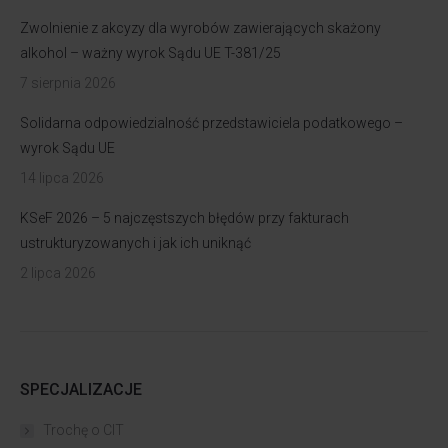
Zwolnienie z akcyzy dla wyrobów zawierających skażony
alkohol – ważny wyrok Sądu UE T-381/25
7 sierpnia 2026
Solidarna odpowiedzialność przedstawiciela podatkowego –
wyrok Sądu UE
14 lipca 2026
KSeF 2026 – 5 najczęstszych błędów przy fakturach
ustrukturyzowanych i jak ich uniknąć
2 lipca 2026
SPECJALIZACJE
Trochę o CIT