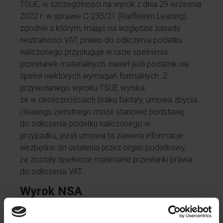
TSUE, w szczególności na wyrok z dnia 29 września
2022 r. w sprawie C-235/21 (Raiffeisen Leasing),
zgodnie z którym, mając na względzie zasadę
neutralności VAT, prawo do odliczenia podatku
naliczonego przysługuje w razie spełnienia
przesłanek materialnych, nawet jeśli podatnik nie
spełnił niektórych wymagań formalnych. Z
przywołanego wyroku TSUE wynika,
że w okolicznościach braku faktury, umowa zbycia
i leasingu zwrotnego może stanowić podstawę
do odliczenia podatku naliczonego w
przypadku, jeżeli umowa ta zawiera informacje
niezbędne do ustalenia przez organ podatkowy,
że zostały spełnione materialne przesłanki prawa
do odliczenia VAT.
Wyrok NSA
Naczelny Sąd
Administracyjny podzielił stanowisko prezentowane