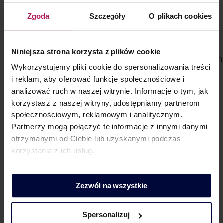
przez WSA i oddalił skargę kasacyjną organu. NSA
Zgoda
Szczegóły
O plikach cookies
wskazał, że zarówno z orzecznictwa TSUE, jak i z
orzecznictwa krajowego wynika, że faktura
nie jest jedynym dokumentem
Niniejsza strona korzysta z plików cookie
uprawniającym do dokonania odliczenia podatku naliczon
Wykorzystujemy pliki cookie do spersonalizowania treści
zatem można dokonać odliczenia podatku na
i reklam, aby oferować funkcje społecznościowe i
podstawie danych wynikających z aktu notarialnego,
analizować ruch w naszej witrynie. Informacje o tym, jak
jeżeli tylko spełnione zostały materialne przesłanki
korzystasz z naszej witryny, udostępniamy partnerom
odliczenia.
społecznościowym, reklamowym i analitycznym.
Znaczenie dla VAT
Partnerzy mogą połączyć te informacje z innymi danymi
otrzymanymi od Ciebie lub uzyskanymi podczas
NSA potwierdził, że odliczenia VAT można dokonać
korzystania z ich usług.
również na podstawie dokumentów innych niż
faktura, co podważa restrykcyjne
stanowisko fiskusa w tym zakresie. Wyrok
Zezwól na wszystkie
ten umacnia podejście, w którym o prawie
do odliczenia decyduje przede wszystkim spełnienie
Spersonalizuj
przesłanek materialnych, a sama forma dokumentu