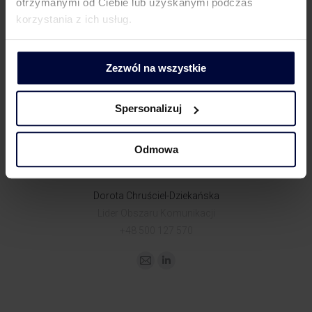
otrzymanymi od Ciebie lub uzyskanymi podczas
najlepszym rozwiązaniem byłoby wydanie przez MF
korzystania z ich usług.
interpretacji ogólnej w tym zakresie.
Zezwól na wszystkie
KONTAKT DLA MEDIÓW
Spersonalizuj
Odmowa
Dorota Chruściel-Dziekańska
Lider Obszaru Komunikacji
+48 500 127 570