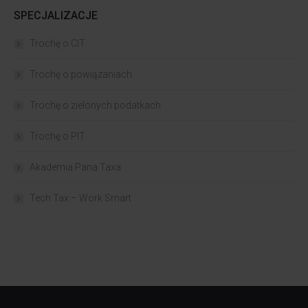
SPECJALIZACJE
Trochę o CIT
Trochę o powiązaniach​
Trochę o zielonych podatkach
Trochę o PIT
Akademia Pana Taxa
Tech Tax – Work Smart