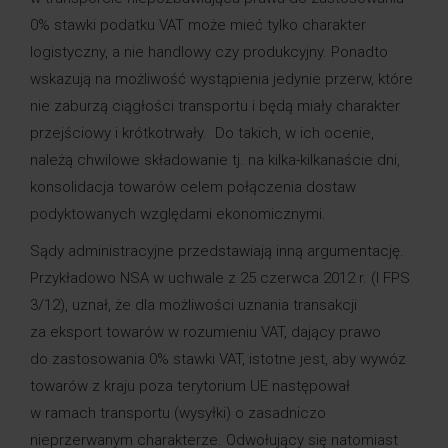
0% stawki podatku VAT może mieć tylko charakter
logistyczny, a nie handlowy czy produkcyjny. Ponadto
wskazują na możliwość wystąpienia jedynie przerw, które
nie zaburzą ciągłości transportu i będą miały charakter
przejściowy i krótkotrwały. Do takich, w ich ocenie,
należą chwilowe składowanie tj. na kilka-kilkanaście dni,
konsolidacja towarów celem połączenia dostaw
podyktowanych względami ekonomicznymi.
Sądy administracyjne przedstawiają inną argumentację.
Przykładowo NSA w uchwale z 25 czerwca 2012 r. (I FPS
3/12), uznał, że dla możliwości uznania transakcji
za eksport towarów w rozumieniu VAT, dający prawo
do zastosowania 0% stawki VAT, istotne jest, aby wywóz
towarów z kraju poza terytorium UE następował
w ramach transportu (wysyłki) o zasadniczo
nieprzerwanym charakterze. Odwołujący się natomiast