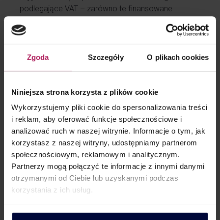
podlegające VAT – zarówno te finansowane
ze składek, jak i te odrębnie płatne.
W zakresie pytania drugiego organ przyznał klubowi
rację, potwierdzając prawo do zwolnienia z VAT
Zgoda
Szczegóły
O plikach cookies
na podstawie art. 43 ust. 1 pkt 32 u.p.t.u. Klub jest
podmiotem korzystającym ze zwolnienia zarówno
od strony podmiotowej, ponieważ podmiot jest
Niniejsza strona korzysta z plików cookie
klubem sportowym, którego celem statutowym jest
rozwój i upowszechnianie sportu oraz od strony
Wykorzystujemy pliki cookie do spersonalizowania treści
przedmiotowej, gdyż świadczone usługi są ściśle
i reklam, aby oferować funkcje społecznościowe i
związane ze sportem w postaci tańca, konieczne
analizować ruch w naszej witrynie. Informacje o tym, jak
do jego organizowania i uprawiania, świadczone
korzystasz z naszej witryny, udostępniamy partnerom
na rzecz osób aktywnie uprawiających sport, a klub
społecznościowym, reklamowym i analitycznym.
nie jest nastawiony na osiąganie zysku. Zwolnienie
Partnerzy mogą połączyć te informacje z innymi danymi
obejmuje wszystkie trzy zajęć.
otrzymanymi od Ciebie lub uzyskanymi podczas
korzystania z ich usług.
W zakresie pytania trzeciego DKIS uznał
ostatecznie, że klub nie jest zobowiązany
do ewidencjonowania sprzedaży na kasie