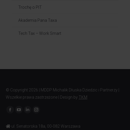
Trochę o PIT
Akademia Pana Taxa
Tech Tax – Work Smart
© Copyright
2026 | MDDP Michalik Dłuska Dziedzic i Partnerzy |
Wszelkie prawa zastrzeżone | Design by
TKM
Znajdź nas na:
ul. Senatorska 18a, 00-082 Warszawa